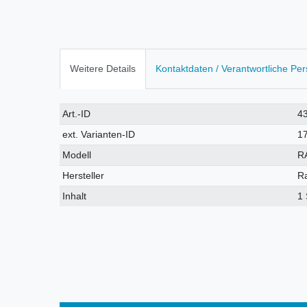
Weitere Details
Kontaktdaten / Verantwortliche Pe
Technisches
Wert
Art.-ID
4
Merkmal
ext. Varianten-ID
1
Modell
R
Hersteller
R
Inhalt
1 