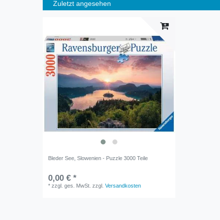
Zuletzt angesehen
Bleder See, Slowenien - Puzzle 3000 Teile
0,00 € *
*
zzgl. ges. MwSt.
zzgl.
Versandkosten