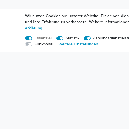
Informationen
Informa
Wir nutzen Cookies auf unserer Website. Einige von dies
Neukunden / New Accounts
Händl
und Ihre Erfahrung zu verbessern. Weitere Informationen
Zahlung
Produ
erklärung
.
Versandkosten
Mess
Entsorgungs- & Umweltbestimmungen
Über 
Essenziell
Statistik
Zahlungsdienstleist
Größentabellen
Hande
Funktional
Weitere Einstellungen
Kauf mit Rückgaberecht
Liefer
Unser Dropshipping Angebot
Gewer
Vorbestellungen Erklärung
Wide
© Copyright 2026 | Alle Rechte vorbehalten. HL-Handels