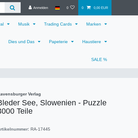
Anmelden
0
0
0,00 EUR
val
Musik
Trading Cards
Marken
Dies und Das
Papeterie
Haustiere
SALE %
avensburger Verlag
Bleder See, Slowenien - Puzzle
3000 Teile
rtikelnummer:
RA-17445