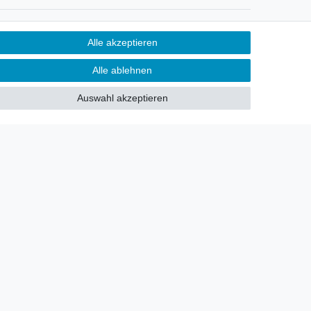
Newsletter
Alle akzeptieren
Sie möchten über neu eingetroffene
Alle ablehnen
Lagerware oder Neuheiten
allgemein informiert werden?
Auswahl akzeptieren
Dann melden Sie sich doch für
unseren Newsletter an.
Den Link finden Sie nachfolgend:
Newsletteranmeldung
!
akt