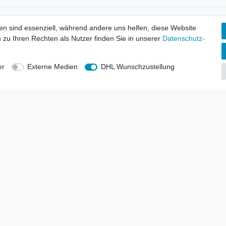
tionen
Wir versenden mit
en sind essenziell, während andere uns helfen, diese Website
erbund - rechtssicher verkaufen
 zu Ihren Rechten als Nutzer finden Sie in unserer
Daten­schutz­
kt-Kataloge
en
uns
er
Externe Medien
DHL Wunschzustellung
lsvertreter
anten
blicher Ankauf
rrufs­recht
Impressum
Daten­schutz­erklärung
AGB
Kont
gesellschaft mbH.