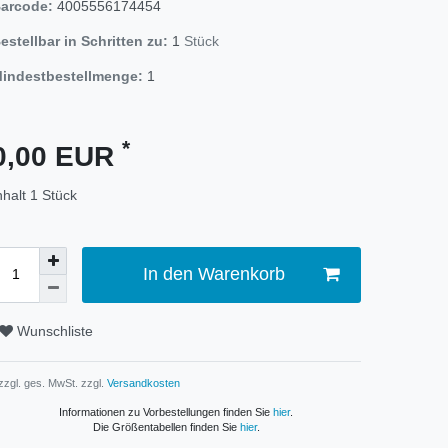
arcode:
4005556174454
estellbar in Schritten zu:
1
Stück
indestbestellmenge:
1
*
0,00 EUR
nhalt
1
Stück
In den Warenkorb
Wunschliste
 zzgl. ges. MwSt. zzgl.
Versandkosten
Informationen zu Vorbestellungen finden Sie
hier
.
Die Größentabellen finden Sie
hier
.