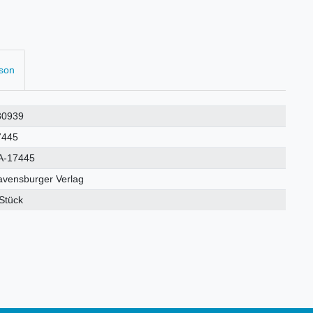
rson
30939
7445
A-17445
avensburger Verlag
Stück