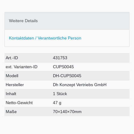
Weitere Details
Kontaktdaten / Verantwortliche Person
Technisches
Wert
Art.-ID
431753
Merkmal
ext. Varianten-ID
CUPS0045
Modell
DH-CUPS0045
Hersteller
Dh Konzept Vertriebs GmbH
Inhalt
1 Stück
Netto-Gewicht
47 g
Maße
70×140×70mm