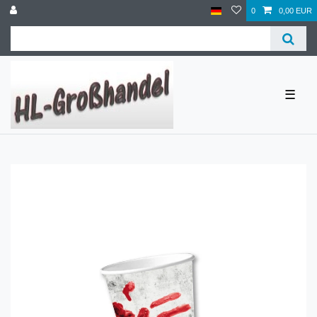
0
0,00 EUR
☰