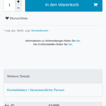
In den Warenkorb
Wunschliste
* zzgl. ges. MwSt. zzgl.
Versandkosten
Informationen zu Vorbestellungen finden Sie
hier
.
Die Größentabellen finden Sie
hier
.
Weitere Details
Kontaktdaten / Verantwortliche Person
Technisches
Wert
Art.-ID
424995