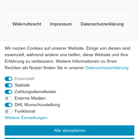
Widerrufs­recht
Impressum
Daten­schutz­erklärung
AGB
Kontakt
Wir nutzen Cookies auf unserer Website. Einige von diesen sind
essenziell, während andere uns helfen, diese Website und Ihre
© Copyright 2026 | Alle Rechte vorbehalten. HL-
Erfahrung zu verbessern. Weitere Informationen zu Ihren
Handelsgesellschaft mbH.
Rechten als Nutzer finden Sie in unserer
Daten­schutz­erklärung
.
Essenziell
Alle Markennamen, Warenzeichen sowie sämtliche Produktbilder
Statistik
und Beschreibungen sind Eigentum Ihrer rechtmäßigen
Zahlungsdienstleister
Eigentümer und dienen hier nur der Beschreibung.
Externe Medien
DHL Wunschzustellung
Preise nur für registrierte Händler, ansonsten zeigt der Shop 0,00
Funktional
€
Weitere Einstellungen
LEGO, das LEGO Logo, die Minifigur, DUPLO, LEGENDS OF
Alle akzeptieren
CHIMA, NINJAGO, BIONICLE, MINDSTORMS und MIXELS sind
urheberrechtlich geschützte Markenzeichen der LEGO Gruppe.