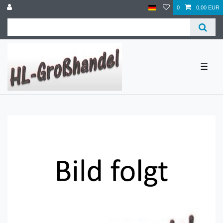
0
0,00 EUR
☰