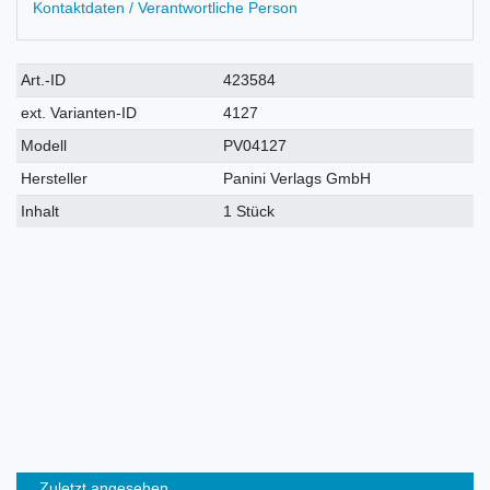
Kontaktdaten / Verantwortliche Person
Technisches
Wert
Art.-ID
423584
Merkmal
ext. Varianten-ID
4127
Modell
PV04127
Hersteller
Panini Verlags GmbH
Inhalt
1 Stück
Zuletzt angesehen