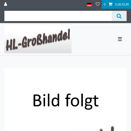
0
0,00 EUR
☰