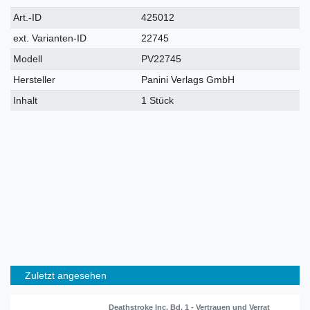
Technisches
Wert
Art.-ID
425012
Merkmal
ext. Varianten-ID
22745
Modell
PV22745
Hersteller
Panini Verlags GmbH
Inhalt
1 Stück
Zuletzt angesehen
Deathstroke Inc. Bd. 1 - Vertrauen und Verrat