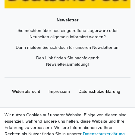
Newsletter
Sie möchten über neu eingetroffene Lagerware oder
Neuheiten allgemein informiert werden?
Dann melden Sie sich doch für unseren Newsletter an.
Den Link finden Sie nachfolgend:
Newsletteranmeldung
!
Widerrufs­recht
Impressum
Daten­schutz­erklärung
AGB
Kontakt
Wir nutzen Cookies auf unserer Website. Einige von diesen sind
essenziell, während andere uns helfen, diese Website und Ihre
© Copyright 2026 | Alle Rechte vorbehalten. HL-
Erfahrung zu verbessern. Weitere Informationen zu Ihren
Handelsgesellschaft mbH.
Rechten als Nutzer finden Sie in unserer
Daten­schutz­erklärung
.