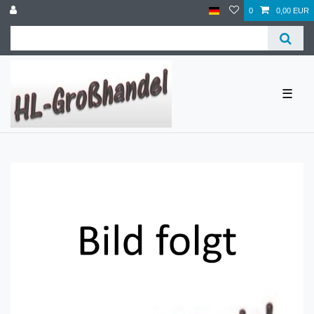
0
0,00 EUR
☰