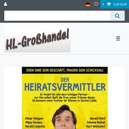
0
0,00 EUR
☰