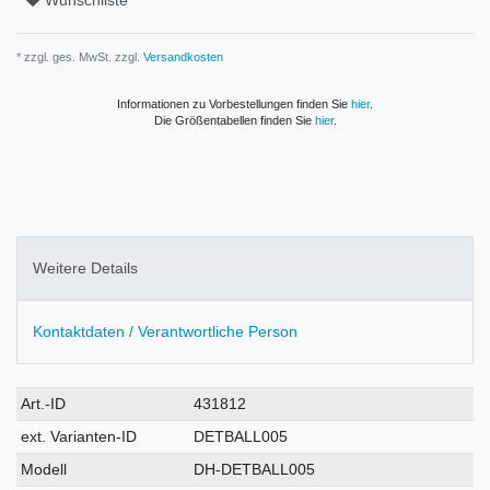
Wunschliste
* zzgl. ges. MwSt. zzgl.
Versandkosten
Informationen zu Vorbestellungen finden Sie
hier
.
Die Größentabellen finden Sie
hier
.
Weitere Details
Kontaktdaten / Verantwortliche Person
Technisches
Wert
Art.-ID
431812
Merkmal
ext. Varianten-ID
DETBALL005
Modell
DH-DETBALL005