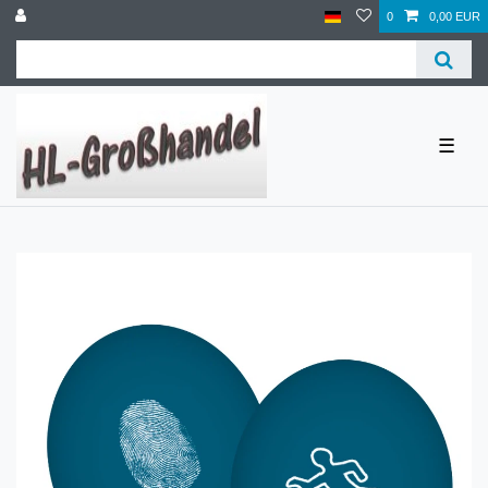
0
0,00 EUR
☰