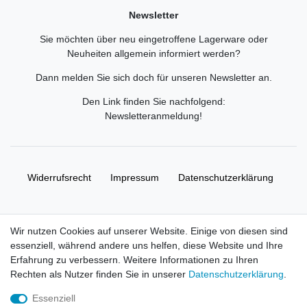
Newsletter
Sie möchten über neu eingetroffene Lagerware oder
Neuheiten allgemein informiert werden?
Dann melden Sie sich doch für unseren Newsletter an.
Den Link finden Sie nachfolgend:
Newsletteranmeldung
!
Widerrufs­recht
Impressum
Daten­schutz­erklärung
AGB
Kontakt
Wir nutzen Cookies auf unserer Website. Einige von diesen sind
essenziell, während andere uns helfen, diese Website und Ihre
© Copyright 2026 | Alle Rechte vorbehalten. HL-
Erfahrung zu verbessern. Weitere Informationen zu Ihren
Handelsgesellschaft mbH.
Rechten als Nutzer finden Sie in unserer
Daten­schutz­erklärung
.
Essenziell
Alle Markennamen, Warenzeichen sowie sämtliche Produktbilder