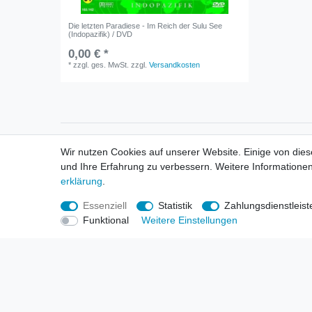
Die letzten Paradiese - Im Reich der Sulu See
(Indopazifik) / DVD
0,00 € *
*
zzgl. ges. MwSt.
zzgl.
Versandkosten
Informationen
Informa
Wir nutzen Cookies auf unserer Website. Einige von dies
Neukunden / New Accounts
Händl
und Ihre Erfahrung zu verbessern. Weitere Informationen
Zahlung
Produ
erklärung
.
Versandkosten
Mess
Entsorgungs- & Umweltbestimmungen
Über 
Essenziell
Statistik
Zahlungsdienstleist
Größentabellen
Hande
Funktional
Weitere Einstellungen
Kauf mit Rückgaberecht
Liefer
Unser Dropshipping Angebot
Gewer
Vorbestellungen Erklärung