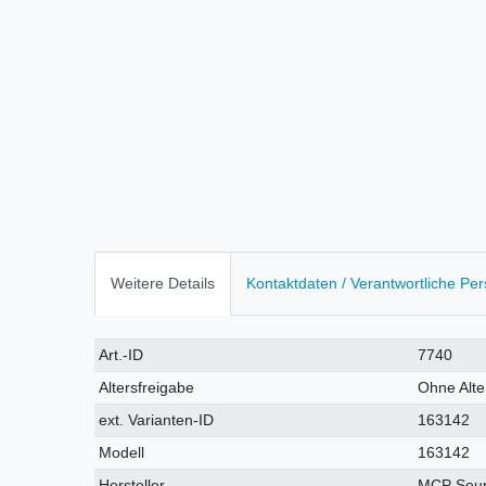
Weitere Details
Kontaktdaten / Verantwortliche Pe
Technisches
Wert
Art.-ID
7740
Merkmal
Altersfreigabe
Ohne Alt
ext. Varianten-ID
163142
Modell
163142
Hersteller
MCP Sou