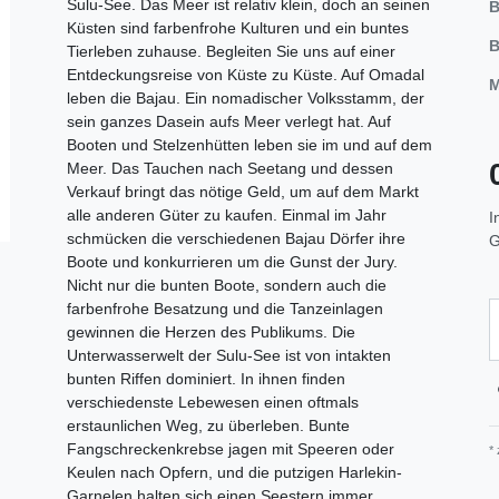
Sulu-See. Das Meer ist relativ klein, doch an seinen
B
Küsten sind farbenfrohe Kulturen und ein buntes
B
Tierleben zuhause. Begleiten Sie uns auf einer
Entdeckungsreise von Küste zu Küste. Auf Omadal
M
leben die Bajau. Ein nomadischer Volksstamm, der
sein ganzes Dasein aufs Meer verlegt hat. Auf
Booten und Stelzenhütten leben sie im und auf dem
Meer. Das Tauchen nach Seetang und dessen
Verkauf bringt das nötige Geld, um auf dem Markt
alle anderen Güter zu kaufen. Einmal im Jahr
I
schmücken die verschiedenen Bajau Dörfer ihre
G
Boote und konkurrieren um die Gunst der Jury.
Nicht nur die bunten Boote, sondern auch die
farbenfrohe Besatzung und die Tanzeinlagen
gewinnen die Herzen des Publikums. Die
Unterwasserwelt der Sulu-See ist von intakten
bunten Riffen dominiert. In ihnen finden
verschiedenste Lebewesen einen oftmals
erstaunlichen Weg, zu überleben. Bunte
Fangschreckenkrebse jagen mit Speeren oder
*
Keulen nach Opfern, und die putzigen Harlekin-
Garnelen halten sich einen Seestern immer