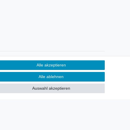
Newsletter
Alle akzeptieren
Sie möchten über neu eingetroffene
Alle ablehnen
Lagerware oder Neuheiten
allgemein informiert werden?
Auswahl akzeptieren
Dann melden Sie sich doch für
unseren Newsletter an.
Den Link finden Sie nachfolgend:
Newsletteranmeldung
!