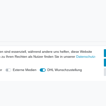
tionen
Wir versenden mit
en sind essenziell, während andere uns helfen, diese Website
erbund - rechtssicher verkaufen
 zu Ihren Rechten als Nutzer finden Sie in unserer
Daten­schutz­
kt-Kataloge
en
uns
er
Externe Medien
DHL Wunschzustellung
lsvertreter
anten
blicher Ankauf