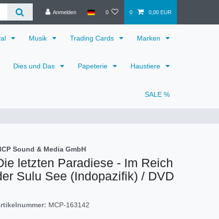
Anmelden
0
0
0,00 EUR
val
Musik
Trading Cards
Marken
Dies und Das
Papeterie
Haustiere
SALE %
CP Sound & Media GmbH
Die letzten Paradiese - Im Reich
der Sulu See (Indopazifik) / DVD
rtikelnummer:
MCP-163142