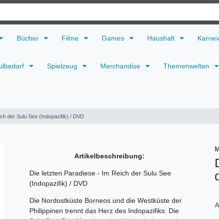
Bücher
Filme
Games
Haushalt
Karne
ulbedarf
Spielzeug
Merchandise
Themenwelten
ich der Sulu See (Indopazifik) / DVD
M
Artikelbeschreibung:
Die letzten Paradiese - Im Reich der Sulu See
(Indopazifik) / DVD
Die Nordostküste Borneos und die Westküste der
A
Philippinen trennt das Herz des Indopazifiks: Die