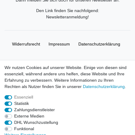
Den Link finden Sie nachfolgend:
Newsletteranmeldung
!
Widerrufs­recht
Impressum
Daten­schutz­erklärung
AGB
Kontakt
Wir nutzen Cookies auf unserer Website. Einige von diesen sind
essenziell, während andere uns helfen, diese Website und Ihre
© Copyright 2026 | Alle Rechte vorbehalten. HL-
Erfahrung zu verbessern. Weitere Informationen zu Ihren
Handelsgesellschaft mbH.
Rechten als Nutzer finden Sie in unserer
Daten­schutz­erklärung
.
Essenziell
Alle Markennamen, Warenzeichen sowie sämtliche Produktbilder
Statistik
und Beschreibungen sind Eigentum Ihrer rechtmäßigen
Zahlungsdienstleister
Eigentümer und dienen hier nur der Beschreibung.
Externe Medien
DHL Wunschzustellung
Preise nur für registrierte Händler, ansonsten zeigt der Shop 0,00
Funktional
€