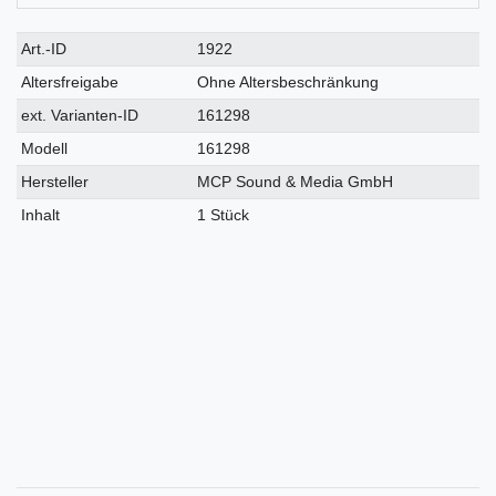
Technisches
Wert
Art.-ID
1922
Merkmal
Altersfreigabe
Ohne Altersbeschränkung
ext. Varianten-ID
161298
Modell
161298
Hersteller
MCP Sound & Media GmbH
Inhalt
1 Stück