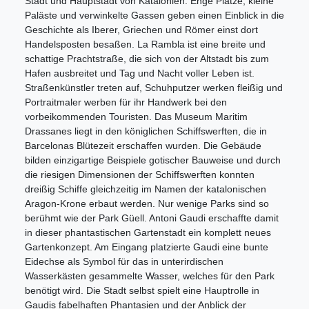
Stadt und Hauptstadt von Katalonien. Enge Plätze, kleine
Paläste und verwinkelte Gassen geben einen Einblick in die
Geschichte als Iberer, Griechen und Römer einst dort
Handelsposten besaßen. La Rambla ist eine breite und
schattige Prachtstraße, die sich von der Altstadt bis zum
Hafen ausbreitet und Tag und Nacht voller Leben ist.
Straßenkünstler treten auf, Schuhputzer werken fleißig und
Portraitmaler werben für ihr Handwerk bei den
vorbeikommenden Touristen. Das Museum Maritim
Drassanes liegt in den königlichen Schiffswerften, die in
Barcelonas Blütezeit erschaffen wurden. Die Gebäude
bilden einzigartige Beispiele gotischer Bauweise und durch
die riesigen Dimensionen der Schiffswerften konnten
dreißig Schiffe gleichzeitig im Namen der katalonischen
Aragon-Krone erbaut werden. Nur wenige Parks sind so
berühmt wie der Park Güell. Antoni Gaudi erschaffte damit
in dieser phantastischen Gartenstadt ein komplett neues
Gartenkonzept. Am Eingang platzierte Gaudi eine bunte
Eidechse als Symbol für das in unterirdischen
Wasserkästen gesammelte Wasser, welches für den Park
benötigt wird. Die Stadt selbst spielt eine Hauptrolle in
Gaudis fabelhaften Phantasien und der Anblick der