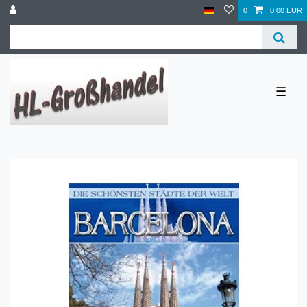
0
0,00 EUR
☰