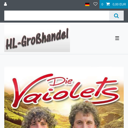
0
0,00 EUR
☰