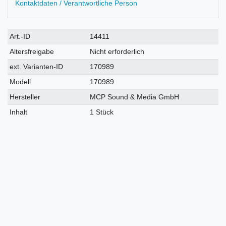
Kontaktdaten / Verantwortliche Person
Technisches
Wert
Art.-ID
14411
Merkmal
Altersfreigabe
Nicht erforderlich
ext. Varianten-ID
170989
Modell
170989
Hersteller
MCP Sound & Media GmbH
Inhalt
1 Stück