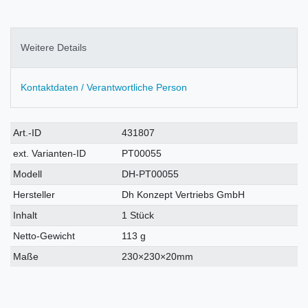
Weitere Details
Kontaktdaten / Verantwortliche Person
Technisches
Wert
Art.-ID
431807
Merkmal
ext. Varianten-ID
PT00055
Modell
DH-PT00055
Hersteller
Dh Konzept Vertriebs GmbH
Inhalt
1 Stück
Netto-Gewicht
113 g
Maße
230×230×20mm