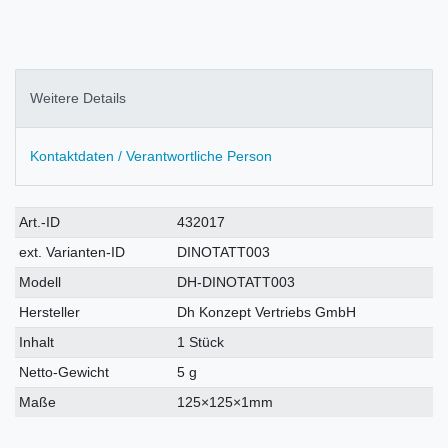
Weitere Details
Kontaktdaten / Verantwortliche Person
Technisches
Wert
Art.-ID
432017
Merkmal
ext. Varianten-ID
DINOTATT003
Modell
DH-DINOTATT003
Hersteller
Dh Konzept Vertriebs GmbH
Inhalt
1 Stück
Netto-Gewicht
5 g
Maße
125×125×1mm