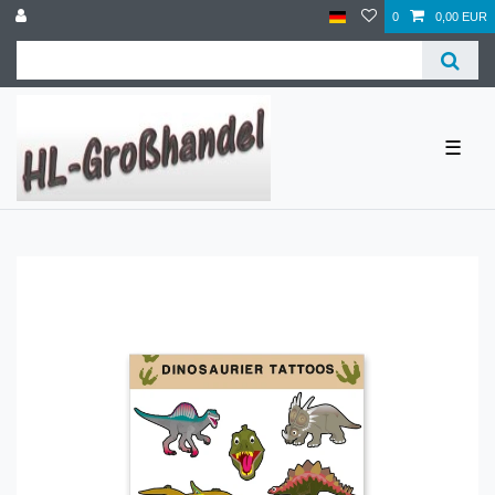
0
0,00 EUR
☰