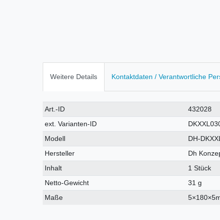
Weitere Details
Kontaktdaten / Verantwortliche Pe
Technisches
Wert
Art.-ID
432028
Merkmal
ext. Varianten-ID
DKXXL03
Modell
DH-DKXX
Hersteller
Dh Konzep
Inhalt
1 Stück
Netto-Gewicht
31 g
Maße
5×180×5