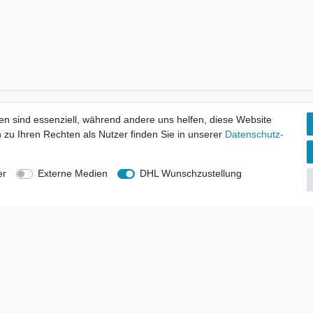
tionen
Wir versenden mit
en sind essenziell, während andere uns helfen, diese Website
erbund - rechtssicher verkaufen
 zu Ihren Rechten als Nutzer finden Sie in unserer
Daten­schutz­
kt-Kataloge
en
uns
er
Externe Medien
DHL Wunschzustellung
lsvertreter
anten
blicher Ankauf