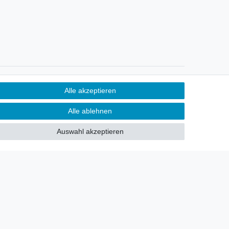
Newsletter
Alle akzeptieren
Sie möchten über neu eingetroffene
Alle ablehnen
Lagerware oder Neuheiten
allgemein informiert werden?
Auswahl akzeptieren
Dann melden Sie sich doch für
unseren Newsletter an.
Den Link finden Sie nachfolgend:
Newsletteranmeldung
!