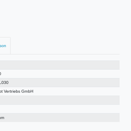
rson
0
L030
t Vertriebs GmbH
mm