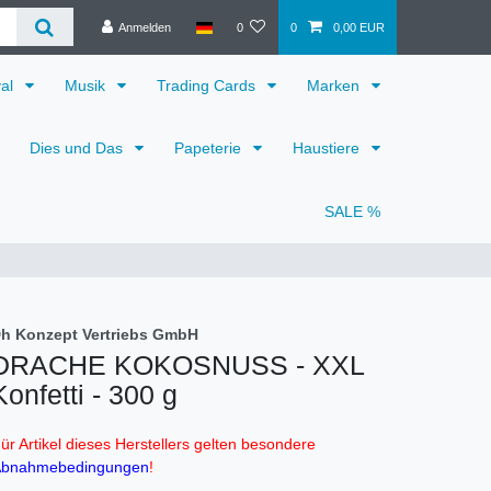
Anmelden
0
0
0,00 EUR
val
Musik
Trading Cards
Marken
Dies und Das
Papeterie
Haustiere
SALE %
h Konzept Vertriebs GmbH
DRACHE KOKOSNUSS - XXL
Konfetti - 300 g
ür Artikel dieses Herstellers gelten besondere
bnahmebedingungen
!