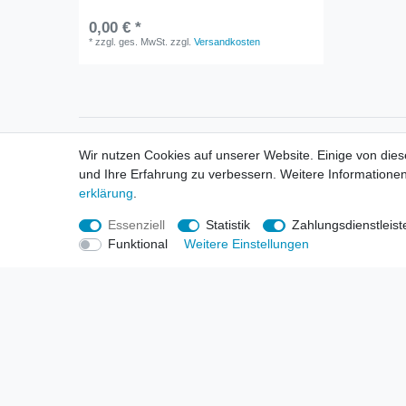
0,00 € *
*
zzgl. ges. MwSt.
zzgl.
Versandkosten
Informationen
Informa
Wir nutzen Cookies auf unserer Website. Einige von dies
Neukunden / New Accounts
Händl
und Ihre Erfahrung zu verbessern. Weitere Informationen
Zahlung
Produ
erklärung
.
Versandkosten
Mess
Entsorgungs- & Umweltbestimmungen
Über 
Essenziell
Statistik
Zahlungsdienstleist
Größentabellen
Hande
Funktional
Weitere Einstellungen
Kauf mit Rückgaberecht
Liefer
Unser Dropshipping Angebot
Gewer
Vorbestellungen Erklärung