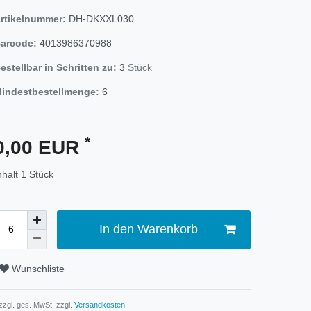
rtikelnummer:
DH-DKXXL030
arcode:
4013986370988
estellbar in Schritten zu:
3
Stück
indestbestellmenge:
6
*
0,00 EUR
nhalt
1
Stück
In den Warenkorb
Wunschliste
 zzgl. ges. MwSt. zzgl.
Versandkosten