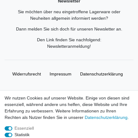
Newsletter
Sie möchten über neu eingetroffene Lagerware oder
Neuheiten allgemein informiert werden?
Dann melden Sie sich doch für unseren Newsletter an.
Den Link finden Sie nachfolgend:
Newsletteranmeldung
!
Widerrufs­recht
Impressum
Daten­schutz­erklärung
AGB
Kontakt
Wir nutzen Cookies auf unserer Website. Einige von diesen sind
essenziell, während andere uns helfen, diese Website und Ihre
© Copyright 2026 | Alle Rechte vorbehalten. HL-
Erfahrung zu verbessern. Weitere Informationen zu Ihren
Handelsgesellschaft mbH.
Rechten als Nutzer finden Sie in unserer
Daten­schutz­erklärung
.
Essenziell
Alle Markennamen, Warenzeichen sowie sämtliche Produktbilder
Statistik
und Beschreibungen sind Eigentum Ihrer rechtmäßigen