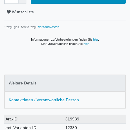
Wunschliste
* zzgl. ges. MwSt. zzgl.
Versandkosten
Informationen zu Vorbestellungen finden Sie
hier
.
Die Größentabellen finden Sie
hier
.
Weitere Details
Kontaktdaten / Verantwortliche Person
Technisches
Wert
Art.-ID
319939
Merkmal
ext. Varianten-ID
12380