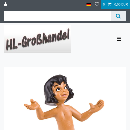
0
0,00 EUR
☰