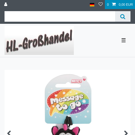
0
0,00 EUR
☰