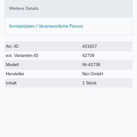
Weitere Details
Kontaktdaten / Verantwortliche Person
Technisches
Wert
Art.-ID
421627
Merkmal
ext. Varianten-ID
42738
Modell
NI-42738
Hersteller
Nici GmbH
Inhalt
1 Stück