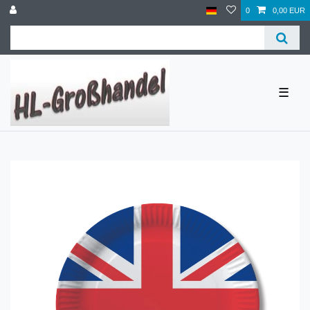
0
0,00 EUR
☰