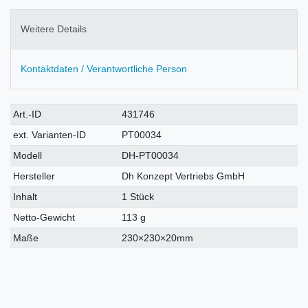
Weitere Details
Kontaktdaten / Verantwortliche Person
Technisches
Wert
Art.-ID
431746
Merkmal
ext. Varianten-ID
PT00034
Modell
DH-PT00034
Hersteller
Dh Konzept Vertriebs GmbH
Inhalt
1 Stück
Netto-Gewicht
113 g
Maße
230×230×20mm