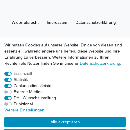
Widerrufs­recht
Impressum
Daten­schutz­erklärung
AGB
Kontakt
Wir nutzen Cookies auf unserer Website. Einige von diesen sind
essenziell, während andere uns helfen, diese Website und Ihre
© Copyright 2026 | Alle Rechte vorbehalten. HL-
Erfahrung zu verbessern. Weitere Informationen zu Ihren
Handelsgesellschaft mbH.
Rechten als Nutzer finden Sie in unserer
Daten­schutz­erklärung
.
Essenziell
Alle Markennamen, Warenzeichen sowie sämtliche Produktbilder
Statistik
und Beschreibungen sind Eigentum Ihrer rechtmäßigen
Zahlungsdienstleister
Eigentümer und dienen hier nur der Beschreibung.
Externe Medien
DHL Wunschzustellung
Preise nur für registrierte Händler, ansonsten zeigt der Shop 0,00
Funktional
€
Weitere Einstellungen
LEGO, das LEGO Logo, die Minifigur, DUPLO, LEGENDS OF
Alle akzeptieren
CHIMA, NINJAGO, BIONICLE, MINDSTORMS und MIXELS sind
urheberrechtlich geschützte Markenzeichen der LEGO Gruppe.