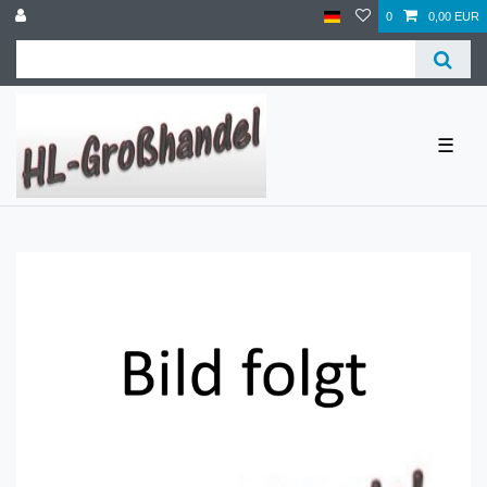
0
0,00 EUR
☰