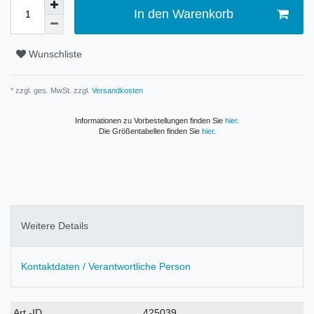
In den Warenkorb
Wunschliste
* zzgl. ges. MwSt. zzgl.
Versandkosten
Informationen zu Vorbestellungen finden Sie
hier
.
Die Größentabellen finden Sie
hier
.
Weitere Details
Kontaktdaten / Verantwortliche Person
Technisches
Wert
Art.-ID
425039