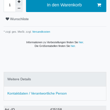
In den Warenkorb
Wunschliste
* zzgl. ges. MwSt. zzgl.
Versandkosten
Informationen zu Vorbestellungen finden Sie
hier
.
Die Größentabellen finden Sie
hier
.
Weitere Details
Kontaktdaten / Verantwortliche Person
Technisches
Wert
Art.-ID
425158