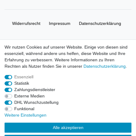
Widerrufs­recht
Impressum
Daten­schutz­erklärung
AGB
Kontakt
Wir nutzen Cookies auf unserer Website. Einige von diesen sind
essenziell, während andere uns helfen, diese Website und Ihre
© Copyright 2026 | Alle Rechte vorbehalten. HL-
Erfahrung zu verbessern. Weitere Informationen zu Ihren
Handelsgesellschaft mbH.
Rechten als Nutzer finden Sie in unserer
Daten­schutz­erklärung
.
Essenziell
Alle Markennamen, Warenzeichen sowie sämtliche Produktbilder
Statistik
und Beschreibungen sind Eigentum Ihrer rechtmäßigen
Zahlungsdienstleister
Eigentümer und dienen hier nur der Beschreibung.
Externe Medien
DHL Wunschzustellung
Preise nur für registrierte Händler, ansonsten zeigt der Shop 0,00
Funktional
€
Weitere Einstellungen
LEGO, das LEGO Logo, die Minifigur, DUPLO, LEGENDS OF
Alle akzeptieren
CHIMA, NINJAGO, BIONICLE, MINDSTORMS und MIXELS sind
urheberrechtlich geschützte Markenzeichen der LEGO Gruppe.