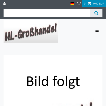
0
0,00 EUR
☰