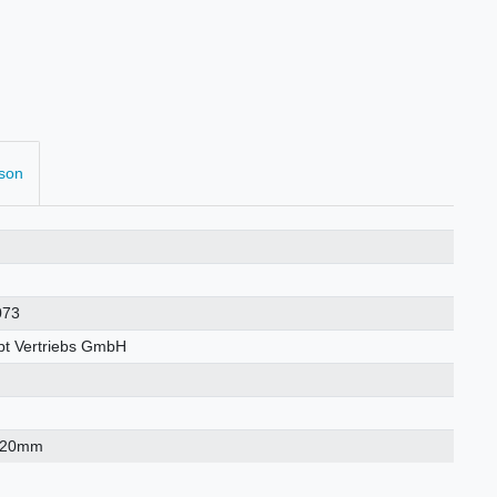
rson
073
t Vertriebs GmbH
×20mm