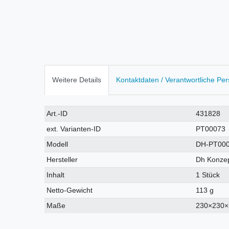
Weitere Details
Kontaktdaten / Verantwortliche Pe
Technisches
Wert
Art.-ID
431828
Merkmal
ext. Varianten-ID
PT00073
Modell
DH-PT00
Hersteller
Dh Konzep
Inhalt
1 Stück
Netto-Gewicht
113 g
Maße
230×230