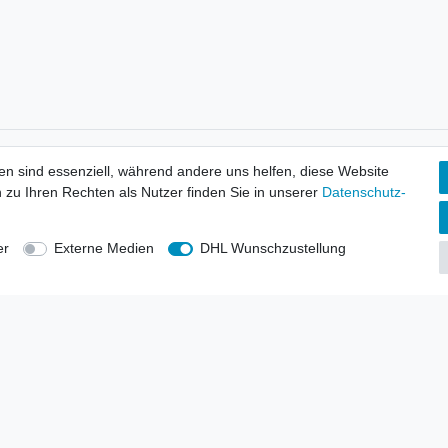
tionen
Wir versenden mit
en sind essenziell, während andere uns helfen, diese Website
erbund - rechtssicher verkaufen
 zu Ihren Rechten als Nutzer finden Sie in unserer
Daten­schutz­
kt-Kataloge
en
uns
er
Externe Medien
DHL Wunschzustellung
lsvertreter
anten
blicher Ankauf