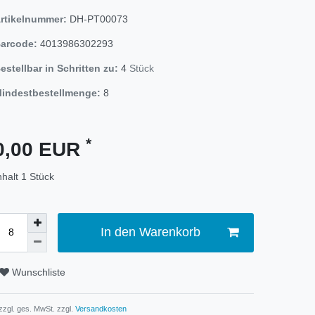
rtikelnummer:
DH-PT00073
arcode:
4013986302293
estellbar in Schritten zu:
4
Stück
indestbestellmenge:
8
*
0,00 EUR
nhalt
1
Stück
In den Warenkorb
Wunschliste
 zzgl. ges. MwSt. zzgl.
Versandkosten