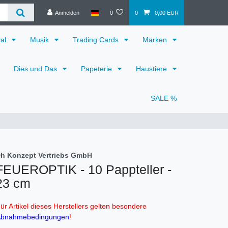
Anmelden
0
0
0,00 EUR
val
Musik
Trading Cards
Marken
Dies und Das
Papeterie
Haustiere
SALE %
h Konzept Vertriebs GmbH
FEUEROPTIK - 10 Pappteller -
23 cm
ür Artikel dieses Herstellers gelten besondere
bnahmebedingungen
!