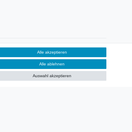
Newsletter
Alle akzeptieren
Sie möchten über neu eingetroffene
Alle ablehnen
Lagerware oder Neuheiten
allgemein informiert werden?
Auswahl akzeptieren
Dann melden Sie sich doch für
unseren Newsletter an.
Den Link finden Sie nachfolgend:
Newsletteranmeldung
!