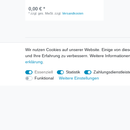
0,00 € *
*
zzgl. ges. MwSt.
zzgl.
Versandkosten
Informationen
Informa
Wir nutzen Cookies auf unserer Website. Einige von dies
Neukunden / New Accounts
Händl
und Ihre Erfahrung zu verbessern. Weitere Informationen
Zahlung
Produ
erklärung
.
Versandkosten
Mess
Entsorgungs- & Umweltbestimmungen
Über 
Essenziell
Statistik
Zahlungsdienstleist
Größentabellen
Hande
Funktional
Weitere Einstellungen
Kauf mit Rückgaberecht
Liefer
Unser Dropshipping Angebot
Gewer
Vorbestellungen Erklärung