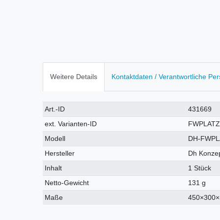
Weitere Details
Kontaktdaten / Verantwortliche Pe
Technisches
Wert
Art.-ID
431669
Merkmal
ext. Varianten-ID
FWPLATZ
Modell
DH-FWPL
Hersteller
Dh Konzep
Inhalt
1 Stück
Netto-Gewicht
131 g
Maße
450×300