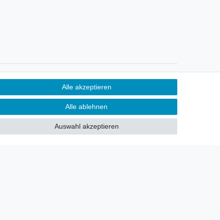
Newsletter
Alle akzeptieren
Sie möchten über neu eingetroffene
Alle ablehnen
Lagerware oder Neuheiten
allgemein informiert werden?
Auswahl akzeptieren
Dann melden Sie sich doch für
unseren Newsletter an.
Den Link finden Sie nachfolgend:
Newsletteranmeldung
!