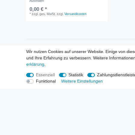
Ausmalen
0,00 € *
*
zzgl. ges. MwSt.
zzgl.
Versandkosten
Informationen
Informa
Wir nutzen Cookies auf unserer Website. Einige von dies
Neukunden / New Accounts
Händl
und Ihre Erfahrung zu verbessern. Weitere Informationen
Zahlung
Produ
erklärung
.
Versandkosten
Mess
Entsorgungs- & Umweltbestimmungen
Über 
Essenziell
Statistik
Zahlungsdienstleist
Größentabellen
Hande
Funktional
Weitere Einstellungen
Kauf mit Rückgaberecht
Liefer
Unser Dropshipping Angebot
Gewer
Vorbestellungen Erklärung