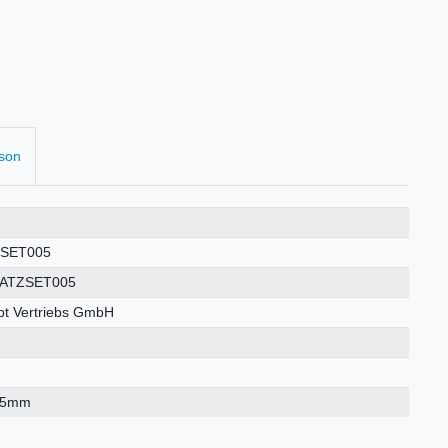
rson
SET005
ATZSET005
t Vertriebs GmbH
×5mm