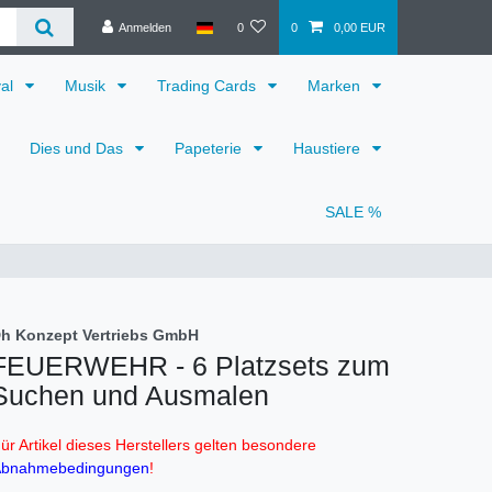
Anmelden
0
0
0,00 EUR
val
Musik
Trading Cards
Marken
Dies und Das
Papeterie
Haustiere
SALE %
h Konzept Vertriebs GmbH
FEUERWEHR - 6 Platzsets zum
Suchen und Ausmalen
ür Artikel dieses Herstellers gelten besondere
bnahmebedingungen
!