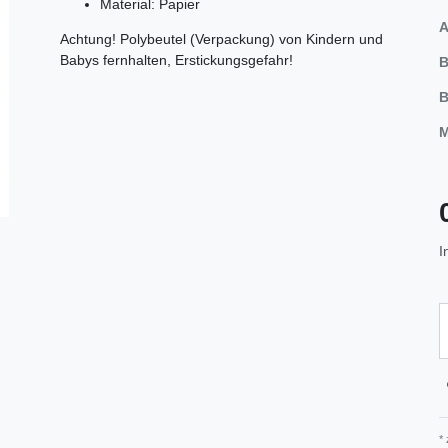
Material: Papier
A
Achtung! Polybeutel (Verpackung) von Kindern und
Babys fernhalten, Erstickungsgefahr!
B
B
M
I
*