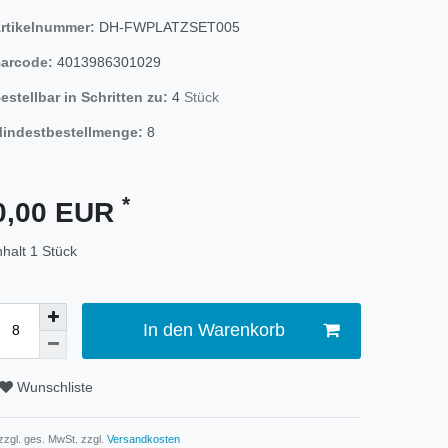
rtikelnummer:
DH-FWPLATZSET005
arcode:
4013986301029
estellbar in Schritten zu:
4
Stück
indestbestellmenge:
8
*
0,00 EUR
nhalt
1
Stück
In den Warenkorb
Wunschliste
 zzgl. ges. MwSt. zzgl.
Versandkosten