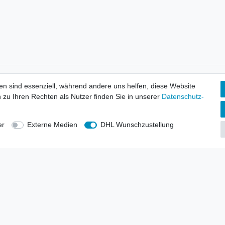
tionen
Wir versenden mit
en sind essenziell, während andere uns helfen, diese Website
erbund - rechtssicher verkaufen
 zu Ihren Rechten als Nutzer finden Sie in unserer
Daten­schutz­
kt-Kataloge
en
uns
er
Externe Medien
DHL Wunschzustellung
lsvertreter
anten
blicher Ankauf