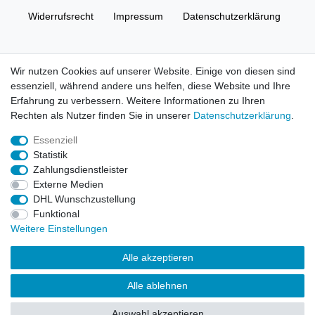
Widerrufs­recht
Impressum
Daten­schutz­erklärung
AGB
Kontakt
Wir nutzen Cookies auf unserer Website. Einige von diesen sind
essenziell, während andere uns helfen, diese Website und Ihre
© Copyright 2026 | Alle Rechte vorbehalten. HL-
Erfahrung zu verbessern. Weitere Informationen zu Ihren
Handelsgesellschaft mbH.
Rechten als Nutzer finden Sie in unserer
Daten­schutz­erklärung
.
Essenziell
Alle Markennamen, Warenzeichen sowie sämtliche Produktbilder
Statistik
und Beschreibungen sind Eigentum Ihrer rechtmäßigen
Zahlungsdienstleister
Eigentümer und dienen hier nur der Beschreibung.
Externe Medien
DHL Wunschzustellung
Preise nur für registrierte Händler, ansonsten zeigt der Shop 0,00
Funktional
€
Weitere Einstellungen
LEGO, das LEGO Logo, die Minifigur, DUPLO, LEGENDS OF
Alle akzeptieren
CHIMA, NINJAGO, BIONICLE, MINDSTORMS und MIXELS sind
urheberrechtlich geschützte Markenzeichen der LEGO Gruppe.
Alle ablehnen
©2022 The LEGO Group
Auswahl akzeptieren