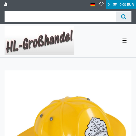
0
0,00 EUR
☰