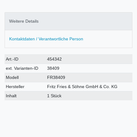
Weitere Details
Kontaktdaten / Verantwortliche Person
Technisches
Wert
Art.-ID
454342
Merkmal
ext. Varianten-ID
38409
Modell
FR38409
Hersteller
Fritz Fries & Söhne GmbH & Co. KG
Inhalt
1 Stück