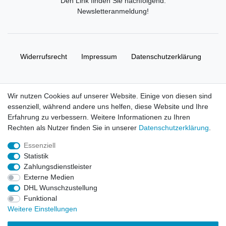
Den Link finden Sie nachfolgend:
Newsletteranmeldung
!
Widerrufs­recht
Impressum
Daten­schutz­erklärung
AGB
Kontakt
Wir nutzen Cookies auf unserer Website. Einige von diesen sind
essenziell, während andere uns helfen, diese Website und Ihre
© Copyright 2026 | Alle Rechte vorbehalten. HL-
Erfahrung zu verbessern. Weitere Informationen zu Ihren
Handelsgesellschaft mbH.
Rechten als Nutzer finden Sie in unserer
Daten­schutz­erklärung
.
Essenziell
Alle Markennamen, Warenzeichen sowie sämtliche Produktbilder
Statistik
und Beschreibungen sind Eigentum Ihrer rechtmäßigen
Zahlungsdienstleister
Eigentümer und dienen hier nur der Beschreibung.
Externe Medien
DHL Wunschzustellung
Preise nur für registrierte Händler, ansonsten zeigt der Shop 0,00
Funktional
€
Weitere Einstellungen
LEGO, das LEGO Logo, die Minifigur, DUPLO, LEGENDS OF