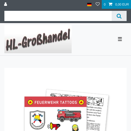
0
0,00 EUR
☰