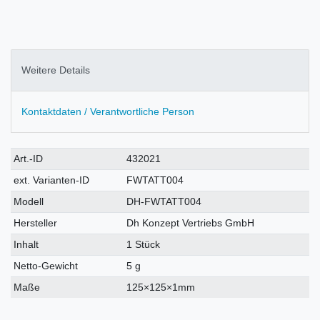
Weitere Details
Kontaktdaten / Verantwortliche Person
Technisches
Wert
Art.-ID
432021
Merkmal
ext. Varianten-ID
FWTATT004
Modell
DH-FWTATT004
Hersteller
Dh Konzept Vertriebs GmbH
Inhalt
1 Stück
Netto-Gewicht
5 g
Maße
125×125×1mm