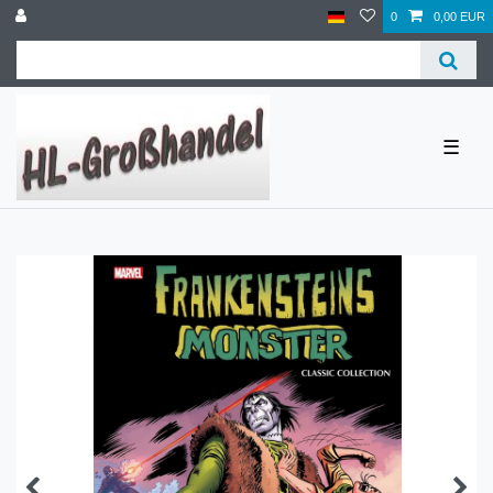
0
0,00 EUR
☰