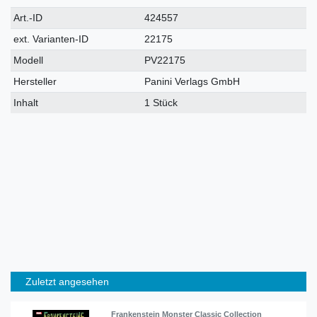
Technisches
Wert
Art.-ID
424557
Merkmal
ext. Varianten-ID
22175
Modell
PV22175
Hersteller
Panini Verlags GmbH
Inhalt
1 Stück
Zuletzt angesehen
Frankenstein Monster Classic Collection