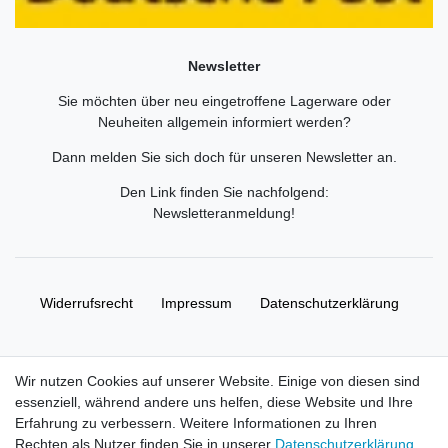
Newsletter
Sie möchten über neu eingetroffene Lagerware oder
Neuheiten allgemein informiert werden?
Dann melden Sie sich doch für unseren Newsletter an.
Den Link finden Sie nachfolgend:
Newsletteranmeldung
!
Widerrufs­recht
Impressum
Daten­schutz­erklärung
AGB
Kontakt
Wir nutzen Cookies auf unserer Website. Einige von diesen sind
essenziell, während andere uns helfen, diese Website und Ihre
© Copyright 2026 | Alle Rechte vorbehalten. HL-
Erfahrung zu verbessern. Weitere Informationen zu Ihren
Handelsgesellschaft mbH.
Rechten als Nutzer finden Sie in unserer
Daten­schutz­erklärung
.