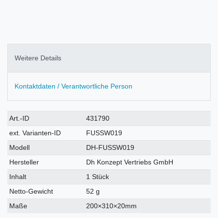
Weitere Details
Kontaktdaten / Verantwortliche Person
Technisches
Wert
Art.-ID
431790
Merkmal
ext. Varianten-ID
FUSSW019
Modell
DH-FUSSW019
Hersteller
Dh Konzept Vertriebs GmbH
Inhalt
1 Stück
Netto-Gewicht
52 g
Maße
200×310×20mm