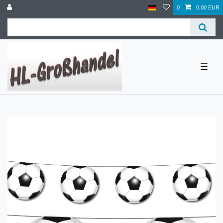
0
0,00 EUR
☰