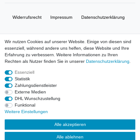
Widerrufs­recht
Impressum
Daten­schutz­erklärung
AGB
Kontakt
Wir nutzen Cookies auf unserer Website. Einige von diesen sind
essenziell, während andere uns helfen, diese Website und Ihre
© Copyright 2026 | Alle Rechte vorbehalten. HL-
Erfahrung zu verbessern. Weitere Informationen zu Ihren
Handelsgesellschaft mbH.
Rechten als Nutzer finden Sie in unserer
Daten­schutz­erklärung
.
Essenziell
Alle Markennamen, Warenzeichen sowie sämtliche Produktbilder
Statistik
und Beschreibungen sind Eigentum Ihrer rechtmäßigen
Zahlungsdienstleister
Eigentümer und dienen hier nur der Beschreibung.
Externe Medien
DHL Wunschzustellung
Preise nur für registrierte Händler, ansonsten zeigt der Shop 0,00
Funktional
€
Weitere Einstellungen
LEGO, das LEGO Logo, die Minifigur, DUPLO, LEGENDS OF
Alle akzeptieren
CHIMA, NINJAGO, BIONICLE, MINDSTORMS und MIXELS sind
urheberrechtlich geschützte Markenzeichen der LEGO Gruppe.
Alle ablehnen
©2022 The LEGO Group