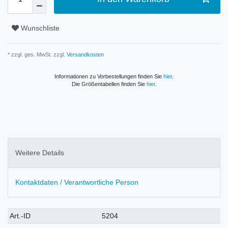
Wunschliste
* zzgl. ges. MwSt. zzgl.
Versandkosten
Informationen zu Vorbestellungen finden Sie
hier
.
Die Größentabellen finden Sie
hier
.
Weitere Details
Kontaktdaten / Verantwortliche Person
Technisches
Wert
Art.-ID
5204
Merkmal