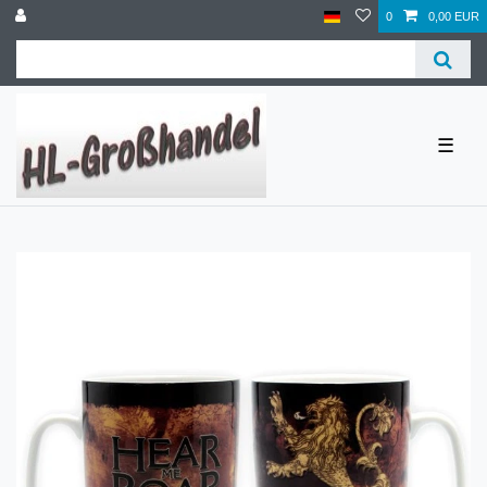
0
0,00 EUR
☰