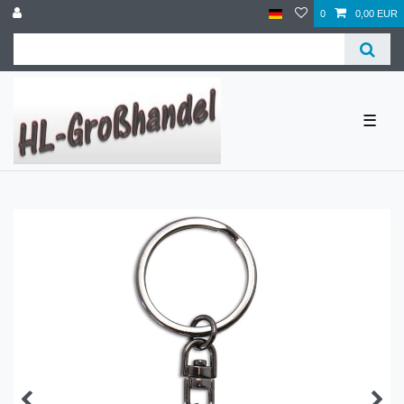
0
0,00 EUR
☰