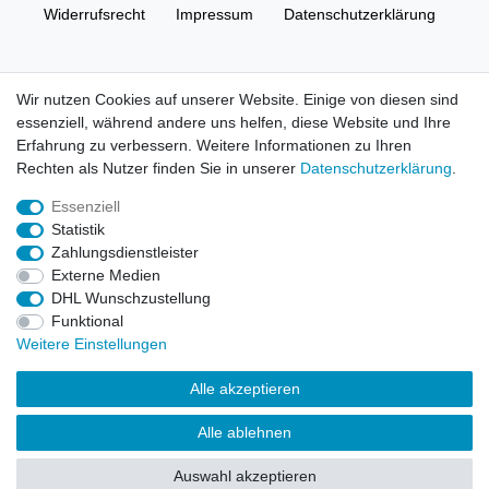
Widerrufs­recht
Impressum
Daten­schutz­erklärung
AGB
Kontakt
Wir nutzen Cookies auf unserer Website. Einige von diesen sind
essenziell, während andere uns helfen, diese Website und Ihre
© Copyright 2026 | Alle Rechte vorbehalten. HL-
Erfahrung zu verbessern. Weitere Informationen zu Ihren
Handelsgesellschaft mbH.
Rechten als Nutzer finden Sie in unserer
Daten­schutz­erklärung
.
Essenziell
Alle Markennamen, Warenzeichen sowie sämtliche Produktbilder
Statistik
und Beschreibungen sind Eigentum Ihrer rechtmäßigen
Zahlungsdienstleister
Eigentümer und dienen hier nur der Beschreibung.
Externe Medien
DHL Wunschzustellung
Preise nur für registrierte Händler, ansonsten zeigt der Shop 0,00
Funktional
€
Weitere Einstellungen
LEGO, das LEGO Logo, die Minifigur, DUPLO, LEGENDS OF
Alle akzeptieren
CHIMA, NINJAGO, BIONICLE, MINDSTORMS und MIXELS sind
urheberrechtlich geschützte Markenzeichen der LEGO Gruppe.
Alle ablehnen
©2022 The LEGO Group
Auswahl akzeptieren