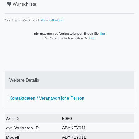
Wunschliste
* zzgl. ges. MwSt. zzgl.
Versandkosten
Informationen zu Vorbestellungen finden Sie
hier
.
Die Größentabellen finden Sie
hier
.
Weitere Details
Kontaktdaten / Verantwortliche Person
Technisches
Wert
Art.-ID
5060
Merkmal
ext. Varianten-ID
ABYKEY011
Modell
ABYKEY011