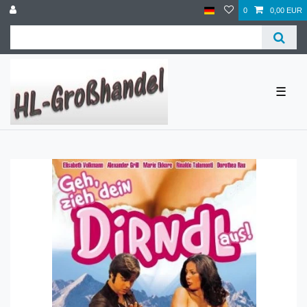
0
0,00 EUR
☰