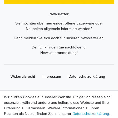
Newsletter
Sie möchten über neu eingetroffene Lagerware oder
Neuheiten allgemein informiert werden?
Dann melden Sie sich doch für unseren Newsletter an.
Den Link finden Sie nachfolgend:
Newsletteranmeldung
!
Widerrufs­recht
Impressum
Daten­schutz­erklärung
AGB
Kontakt
Wir nutzen Cookies auf unserer Website. Einige von diesen sind
essenziell, während andere uns helfen, diese Website und Ihre
© Copyright 2026 | Alle Rechte vorbehalten. HL-
Erfahrung zu verbessern. Weitere Informationen zu Ihren
Handelsgesellschaft mbH.
Rechten als Nutzer finden Sie in unserer
Daten­schutz­erklärung
.