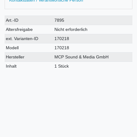
Kontaktdaten / Verantwortliche Person
Technisches
Wert
Art.-ID
7895
Merkmal
Altersfreigabe
Nicht erforderlich
ext. Varianten-ID
170218
Modell
170218
Hersteller
MCP Sound & Media GmbH
Inhalt
1 Stück