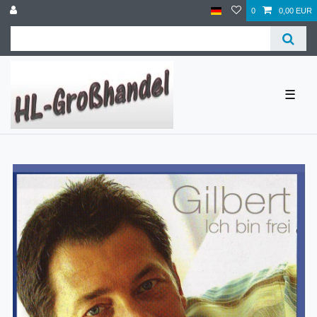
0
0,00 EUR
☰