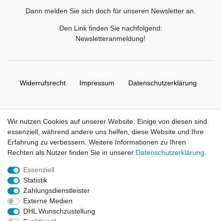
Dann melden Sie sich doch für unseren Newsletter an.
Den Link finden Sie nachfolgend:
Newsletteranmeldung
!
Widerrufs­recht
Impressum
Daten­schutz­erklärung
AGB
Kontakt
Wir nutzen Cookies auf unserer Website. Einige von diesen sind
essenziell, während andere uns helfen, diese Website und Ihre
© Copyright 2026 | Alle Rechte vorbehalten. HL-
Erfahrung zu verbessern. Weitere Informationen zu Ihren
Handelsgesellschaft mbH.
Rechten als Nutzer finden Sie in unserer
Daten­schutz­erklärung
.
Essenziell
Alle Markennamen, Warenzeichen sowie sämtliche Produktbilder
Statistik
und Beschreibungen sind Eigentum Ihrer rechtmäßigen
Zahlungsdienstleister
Eigentümer und dienen hier nur der Beschreibung.
Externe Medien
DHL Wunschzustellung
Preise nur für registrierte Händler, ansonsten zeigt der Shop 0,00