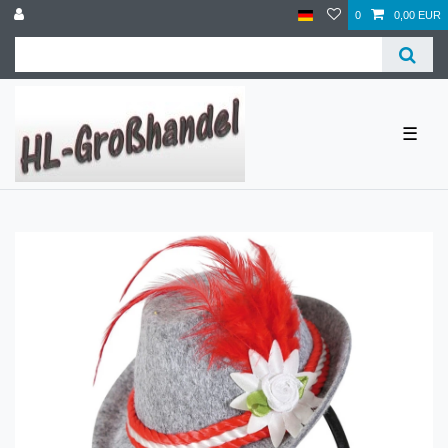
0
0,00 EUR
☰