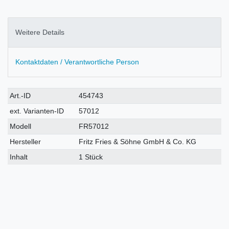
Weitere Details
Kontaktdaten / Verantwortliche Person
Technisches
Wert
Art.-ID
454743
Merkmal
ext. Varianten-ID
57012
Modell
FR57012
Hersteller
Fritz Fries & Söhne GmbH & Co. KG
Inhalt
1 Stück