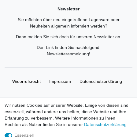
Newsletter
Sie möchten über neu eingetroffene Lagerware oder
Neuheiten allgemein informiert werden?
Dann melden Sie sich doch für unseren Newsletter an.
Den Link finden Sie nachfolgend:
Newsletteranmeldung
!
Widerrufs­recht
Impressum
Daten­schutz­erklärung
AGB
Kontakt
Wir nutzen Cookies auf unserer Website. Einige von diesen sind
essenziell, während andere uns helfen, diese Website und Ihre
© Copyright 2026 | Alle Rechte vorbehalten. HL-
Erfahrung zu verbessern. Weitere Informationen zu Ihren
Handelsgesellschaft mbH.
Rechten als Nutzer finden Sie in unserer
Daten­schutz­erklärung
.
Essenziell
Alle Markennamen, Warenzeichen sowie sämtliche Produktbilder