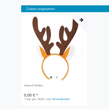
Zuletzt angesehen
Haarreif Rehlein
0,00 € *
*
zzgl. ges. MwSt.
zzgl.
Versandkosten