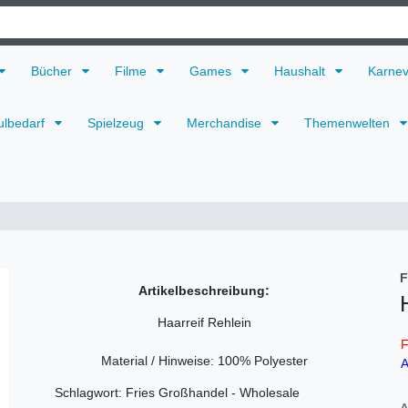
Bücher
Filme
Games
Haushalt
Karne
ulbedarf
Spielzeug
Merchandise
Themenwelten
F
Artikelbeschreibung:
Haarreif Rehlein
F
Material / Hinweise: 100% Polyester
A
Schlagwort: Fries Großhandel - Wholesale
A