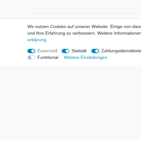
Informationen
Informa
Wir nutzen Cookies auf unserer Website. Einige von dies
Neukunden / New Accounts
Händl
und Ihre Erfahrung zu verbessern. Weitere Informationen
Zahlung
Produ
erklärung
.
Versandkosten
Mess
Entsorgungs- & Umweltbestimmungen
Über 
Essenziell
Statistik
Zahlungsdienstleist
Größentabellen
Hande
Funktional
Weitere Einstellungen
Kauf mit Rückgaberecht
Liefer
Unser Dropshipping Angebot
Gewer
Vorbestellungen Erklärung
Wide