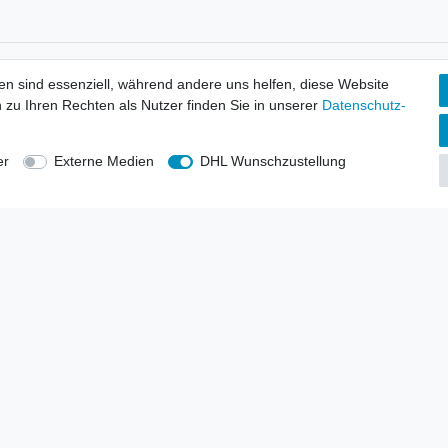
tionen
Wir versenden mit
en sind essenziell, während andere uns helfen, diese Website
erbund - rechtssicher verkaufen
 zu Ihren Rechten als Nutzer finden Sie in unserer
Daten­schutz­
kt-Kataloge
en
uns
er
Externe Medien
DHL Wunschzustellung
lsvertreter
anten
blicher Ankauf
rrufs­recht
Impressum
Daten­schutz­erklärung
AGB
Kont