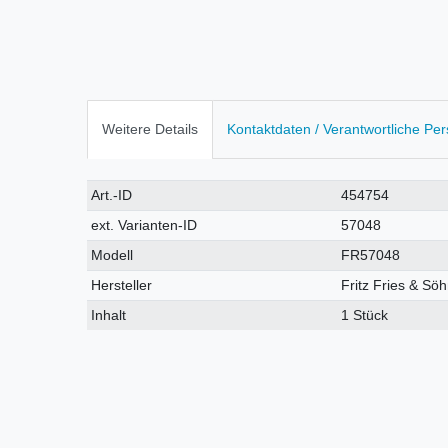
Weitere Details
Kontaktdaten / Verantwortliche Pe
Technisches
Wert
Art.-ID
454754
Merkmal
ext. Varianten-ID
57048
Modell
FR57048
Hersteller
Fritz Fries & S
Inhalt
1 Stück