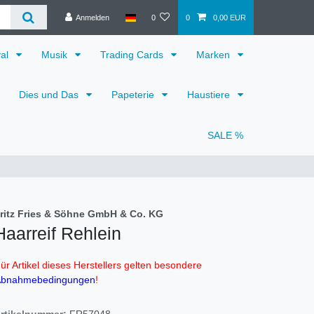
Anmelden
0
0
0,00 EUR
val
Musik
Trading Cards
Marken
Dies und Das
Papeterie
Haustiere
SALE %
ritz Fries & Söhne GmbH & Co. KG
Haarreif Rehlein
ür Artikel dieses Herstellers gelten besondere
bnahmebedingungen
!
rtikelnummer:
FR57048