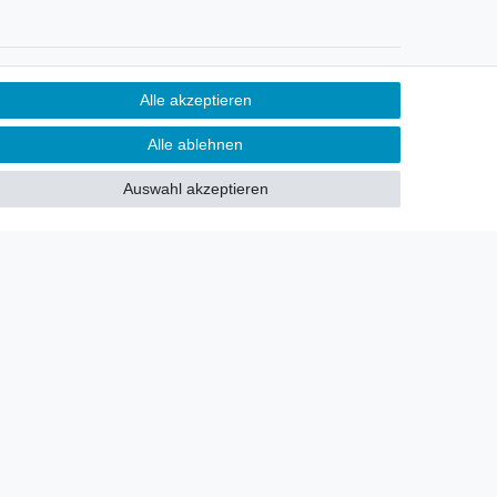
Newsletter
Alle akzeptieren
Sie möchten über neu eingetroffene
Alle ablehnen
Lagerware oder Neuheiten
allgemein informiert werden?
Auswahl akzeptieren
Dann melden Sie sich doch für
unseren Newsletter an.
Den Link finden Sie nachfolgend:
Newsletteranmeldung
!
akt