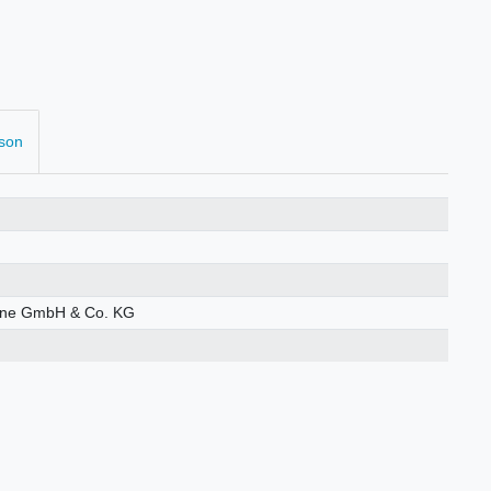
rson
öhne GmbH & Co. KG