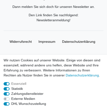
Dann melden Sie sich doch für unseren Newsletter an.
Den Link finden Sie nachfolgend:
Newsletteranmeldung
!
Widerrufs­recht
Impressum
Daten­schutz­erklärung
AGB
Kontakt
Wir nutzen Cookies auf unserer Website. Einige von diesen sind
essenziell, während andere uns helfen, diese Website und Ihre
© Copyright 2026 | Alle Rechte vorbehalten. HL-
Erfahrung zu verbessern. Weitere Informationen zu Ihren
Handelsgesellschaft mbH.
Rechten als Nutzer finden Sie in unserer
Daten­schutz­erklärung
.
Essenziell
Alle Markennamen, Warenzeichen sowie sämtliche Produktbilder
Statistik
und Beschreibungen sind Eigentum Ihrer rechtmäßigen
Zahlungsdienstleister
Eigentümer und dienen hier nur der Beschreibung.
Externe Medien
DHL Wunschzustellung
Preise nur für registrierte Händler, ansonsten zeigt der Shop 0,00