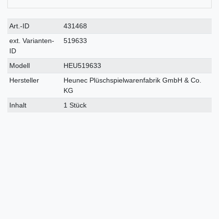
Technisches
Wert
Art.-ID
431468
Merkmal
ext. Varianten-
519633
ID
Modell
HEU519633
Hersteller
Heunec Plüschspielwarenfabrik GmbH & Co.
KG
Inhalt
1 Stück