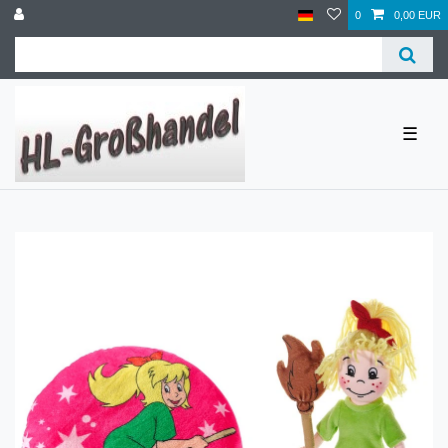
0
0,00 EUR
☰