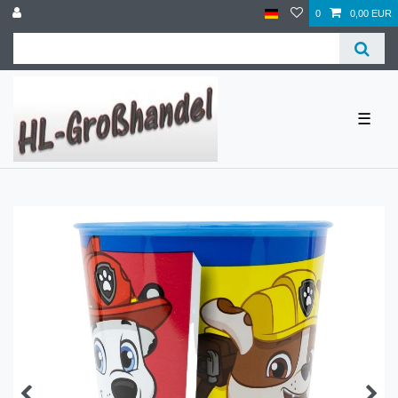
0
0,00 EUR
☰