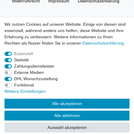
Widerrufs­recht
Impressum
Daten­schutz­erklärung
AGB
Kontakt
Wir nutzen Cookies auf unserer Website. Einige von diesen sind
essenziell, während andere uns helfen, diese Website und Ihre
© Copyright 2026 | Alle Rechte vorbehalten. HL-
Erfahrung zu verbessern. Weitere Informationen zu Ihren
Handelsgesellschaft mbH.
Rechten als Nutzer finden Sie in unserer
Daten­schutz­erklärung
.
Essenziell
Alle Markennamen, Warenzeichen sowie sämtliche Produktbilder
Statistik
und Beschreibungen sind Eigentum Ihrer rechtmäßigen
Zahlungsdienstleister
Eigentümer und dienen hier nur der Beschreibung.
Externe Medien
DHL Wunschzustellung
Preise nur für registrierte Händler, ansonsten zeigt der Shop 0,00
Funktional
€
Weitere Einstellungen
LEGO, das LEGO Logo, die Minifigur, DUPLO, LEGENDS OF
Alle akzeptieren
CHIMA, NINJAGO, BIONICLE, MINDSTORMS und MIXELS sind
urheberrechtlich geschützte Markenzeichen der LEGO Gruppe.
Alle ablehnen
©2022 The LEGO Group
Auswahl akzeptieren