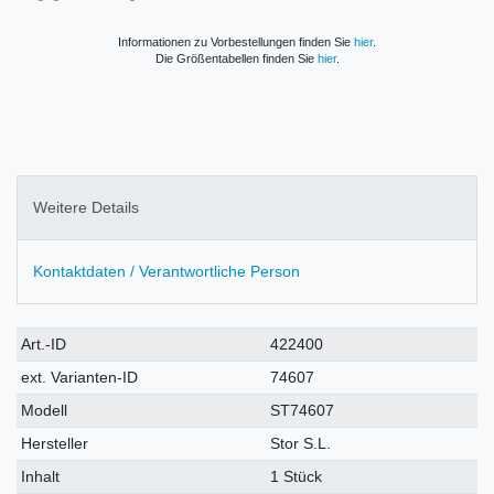
Informationen zu Vorbestellungen finden Sie
hier
.
Die Größentabellen finden Sie
hier
.
Weitere Details
Kontaktdaten / Verantwortliche Person
Technisches
Wert
Art.-ID
422400
Merkmal
ext. Varianten-ID
74607
Modell
ST74607
Hersteller
Stor S.L.
Inhalt
1 Stück