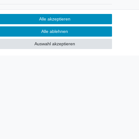
Newsletter
Alle akzeptieren
Sie möchten über neu eingetroffene
Alle ablehnen
Lagerware oder Neuheiten
allgemein informiert werden?
Auswahl akzeptieren
Dann melden Sie sich doch für
unseren Newsletter an.
Den Link finden Sie nachfolgend:
Newsletteranmeldung
!
akt