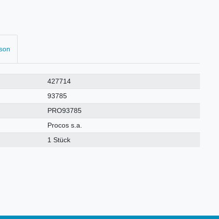
rson
427714
93785
PRO93785
Procos s.a.
1 Stück