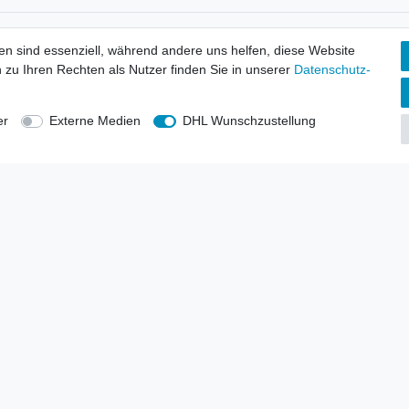
tionen
Wir versenden mit
en sind essenziell, während andere uns helfen, diese Website
erbund - rechtssicher verkaufen
 zu Ihren Rechten als Nutzer finden Sie in unserer
Daten­schutz­
kt-Kataloge
en
uns
er
Externe Medien
DHL Wunschzustellung
lsvertreter
anten
blicher Ankauf
rrufs­recht
Impressum
Daten­schutz­erklärung
AGB
Kont
gesellschaft mbH.