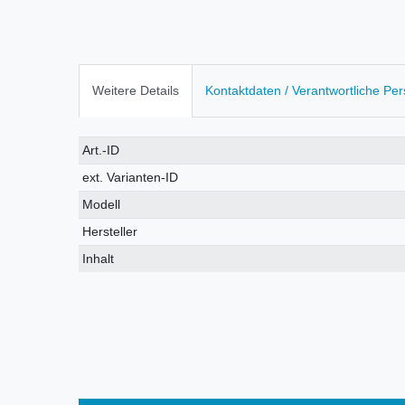
Weitere Details
Kontaktdaten / Verantwortliche Pe
Technisches
Wert
Art.-ID
Merkmal
ext. Varianten-ID
Modell
Hersteller
Inhalt