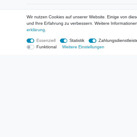
Informationen
Informa
Wir nutzen Cookies auf unserer Website. Einige von dies
Neukunden / New Accounts
Händl
und Ihre Erfahrung zu verbessern. Weitere Informationen
Zahlung
Produ
erklärung
.
Versandkosten
Mess
Entsorgungs- & Umweltbestimmungen
Über 
Essenziell
Statistik
Zahlungsdienstleist
Größentabellen
Hande
Funktional
Weitere Einstellungen
Kauf mit Rückgaberecht
Liefer
Unser Dropshipping Angebot
Gewer
Vorbestellungen Erklärung
Wide
© Copyright 2026 | Alle Rechte vorbehalten. HL-Handels