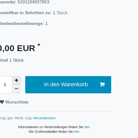
arcode:
5201184937853
estellbar in Schritten zu:
1
Stück
indestbestellmenge:
1
*
0,00 EUR
nhalt
1
Stück
In den Warenkorb
Wunschliste
 zzgl. ges. MwSt. zzgl.
Versandkosten
Informationen zu Vorbestellungen finden Sie
hier
.
Die Größentabellen finden Sie
hier
.