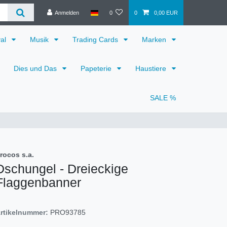
Anmelden
0
0
0,00 EUR
val
Musik
Trading Cards
Marken
Dies und Das
Papeterie
Haustiere
SALE %
rocos s.a.
Dschungel - Dreieckige
Flaggenbanner
rtikelnummer:
PRO93785