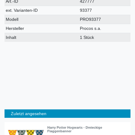
Technisches
Wert
Art.-ID
427777
Merkmal
ext. Varianten-ID
93377
Modell
PRO93377
Hersteller
Procos s.a.
Inhalt
1 Stück
Zuletzt angesehen
Harry Potter Hogwarts - Dreieckige
Flaggenbanner