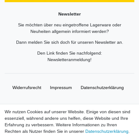
Newsletter
Sie möchten über neu eingetroffene Lagerware oder
Neuheiten allgemein informiert werden?
Dann melden Sie sich doch für unseren Newsletter an.
Den Link finden Sie nachfolgend:
Newsletteranmeldung
!
Widerrufs­recht
Impressum
Daten­schutz­erklärung
AGB
Kontakt
Wir nutzen Cookies auf unserer Website. Einige von diesen sind
essenziell, während andere uns helfen, diese Website und Ihre
© Copyright 2026 | Alle Rechte vorbehalten. HL-
Erfahrung zu verbessern. Weitere Informationen zu Ihren
Handelsgesellschaft mbH.
Rechten als Nutzer finden Sie in unserer
Daten­schutz­erklärung
.