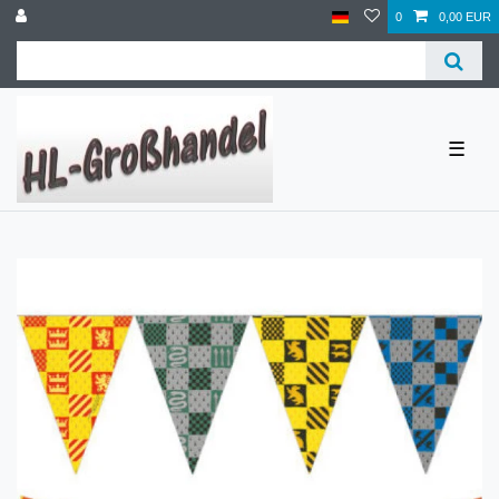
0
0,00 EUR
☰