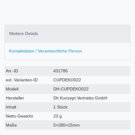
Weitere Details
Kontaktdaten / Verantwortliche Person
Technisches
Wert
Art.-ID
431786
Merkmal
ext. Varianten-ID
CUPDEKO022
Modell
DH-CUPDEKO022
Hersteller
Dh Konzept Vertriebs GmbH
Inhalt
1 Stück
Netto-Gewicht
23 g
Maße
5×280×15mm