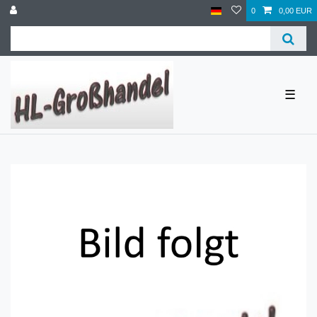
0
0,00 EUR
☰