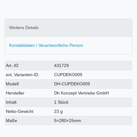
Weitere Details
Kontaktdaten / Verantwortliche Person
Technisches
Wert
Art.-ID
431729
Merkmal
ext. Varianten-ID
CUPDEKO009
Modell
DH-CUPDEKO009
Hersteller
Dh Konzept Vertriebs GmbH
Inhalt
1 Stück
Netto-Gewicht
23 g
Maße
5×280×15mm