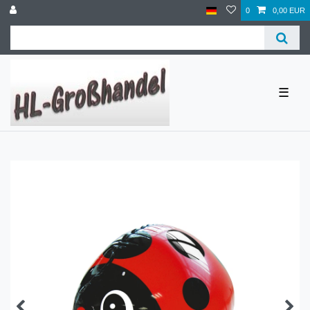
0
0,00 EUR
☰