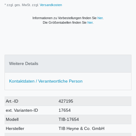
* zzgl. ges. MwSt. zzgl.
Versandkosten
Informationen zu Vorbestellungen finden Sie
hier
.
Die Größentabellen finden Sie
hier
.
Weitere Details
Kontaktdaten / Verantwortliche Person
Technisches
Wert
Art.-ID
427195
Merkmal
ext. Varianten-ID
17654
Modell
TIB-17654
Hersteller
TIB Heyne & Co. GmbH