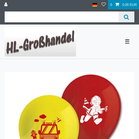
0
0,00 EUR
☰