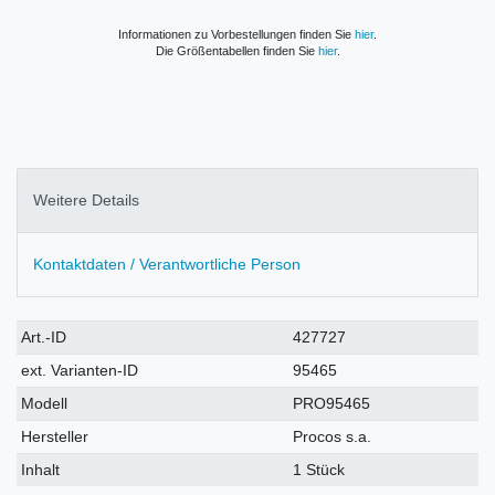
Informationen zu Vorbestellungen finden Sie
hier
.
Die Größentabellen finden Sie
hier
.
Weitere Details
Kontaktdaten / Verantwortliche Person
Technisches
Wert
Art.-ID
427727
Merkmal
ext. Varianten-ID
95465
Modell
PRO95465
Hersteller
Procos s.a.
Inhalt
1 Stück