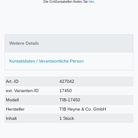
Die Größentabellen finden Sie
hier
.
Weitere Details
Kontaktdaten / Verantwortliche Person
Technisches
Wert
Art.-ID
427042
Merkmal
ext. Varianten-ID
17450
Modell
TIB-17450
Hersteller
TIB Heyne & Co. GmbH
Inhalt
1 Stück