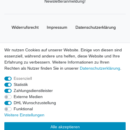
Newsletteranmeldung
!
Widerrufs­recht
Impressum
Daten­schutz­erklärung
AGB
Kontakt
Wir nutzen Cookies auf unserer Website. Einige von diesen sind
essenziell, während andere uns helfen, diese Website und Ihre
© Copyright 2026 | Alle Rechte vorbehalten. HL-
Erfahrung zu verbessern. Weitere Informationen zu Ihren
Handelsgesellschaft mbH.
Rechten als Nutzer finden Sie in unserer
Daten­schutz­erklärung
.
Essenziell
Alle Markennamen, Warenzeichen sowie sämtliche Produktbilder
Statistik
und Beschreibungen sind Eigentum Ihrer rechtmäßigen
Zahlungsdienstleister
Eigentümer und dienen hier nur der Beschreibung.
Externe Medien
DHL Wunschzustellung
Preise nur für registrierte Händler, ansonsten zeigt der Shop 0,00
Funktional
€
Weitere Einstellungen
LEGO, das LEGO Logo, die Minifigur, DUPLO, LEGENDS OF
Alle akzeptieren
CHIMA, NINJAGO, BIONICLE, MINDSTORMS und MIXELS sind