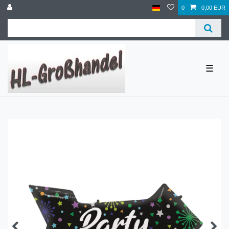
0
0,00 EUR
☰