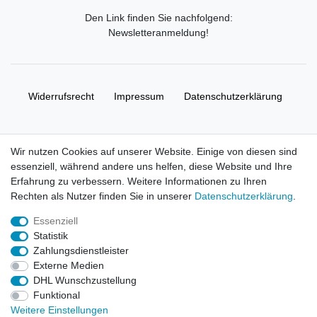
Den Link finden Sie nachfolgend:
Newsletteranmeldung
!
Widerrufs­recht
Impressum
Daten­schutz­erklärung
AGB
Kontakt
Wir nutzen Cookies auf unserer Website. Einige von diesen sind
essenziell, während andere uns helfen, diese Website und Ihre
© Copyright 2026 | Alle Rechte vorbehalten. HL-
Erfahrung zu verbessern. Weitere Informationen zu Ihren
Handelsgesellschaft mbH.
Rechten als Nutzer finden Sie in unserer
Daten­schutz­erklärung
.
Essenziell
Alle Markennamen, Warenzeichen sowie sämtliche Produktbilder
Statistik
und Beschreibungen sind Eigentum Ihrer rechtmäßigen
Zahlungsdienstleister
Eigentümer und dienen hier nur der Beschreibung.
Externe Medien
DHL Wunschzustellung
Preise nur für registrierte Händler, ansonsten zeigt der Shop 0,00
Funktional
€
Weitere Einstellungen