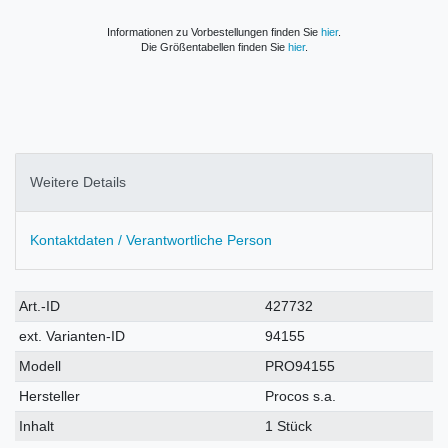
Informationen zu Vorbestellungen finden Sie
hier
.
Die Größentabellen finden Sie
hier
.
Weitere Details
Kontaktdaten / Verantwortliche Person
Technisches
Wert
Art.-ID
427732
Merkmal
ext. Varianten-ID
94155
Modell
PRO94155
Hersteller
Procos s.a.
Inhalt
1 Stück