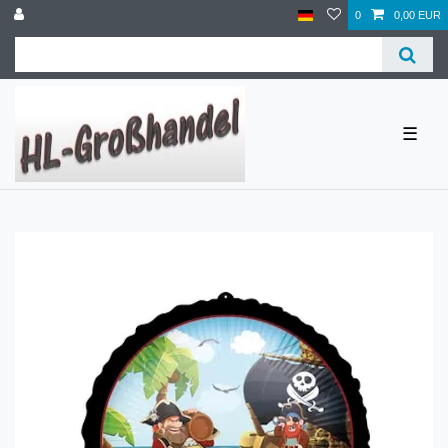
0
0,00 EUR
☰