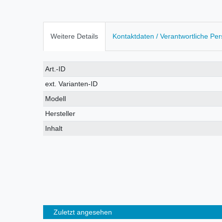
Weitere Details
Kontaktdaten / Verantwortliche Pe
Technisches
Wert
Art.-ID
Merkmal
ext. Varianten-ID
Modell
Hersteller
Inhalt
Zuletzt angesehen