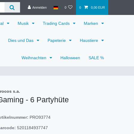
Anmelden
0
0
0,00 EUR
val
Musik
Trading Cards
Marken
Dies und Das
Papeterie
Haustiere
Weihnachten
Halloween
SALE %
rocos s.a.
Gaming - 6 Partyhüte
rtikelnummer:
PRO93774
arcode:
5201184937747