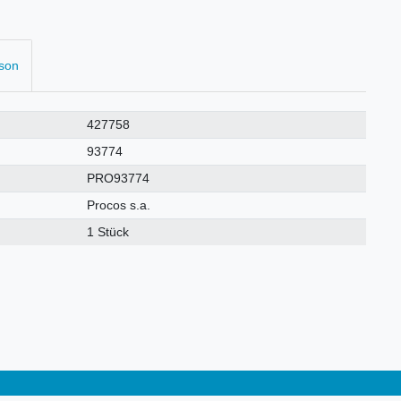
rson
427758
93774
PRO93774
Procos s.a.
1 Stück