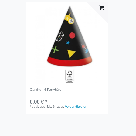
Gaming - 6 Partyhüte
0,00 € *
*
zzgl. ges. MwSt.
zzgl.
Versandkosten