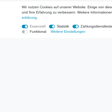
Informationen
Informa
Wir nutzen Cookies auf unserer Website. Einige von dies
Neukunden / New Accounts
Händl
und Ihre Erfahrung zu verbessern. Weitere Informationen
Zahlung
Produ
erklärung
.
Versandkosten
Mess
Entsorgungs- & Umweltbestimmungen
Über 
Essenziell
Statistik
Zahlungsdienstleist
Größentabellen
Hande
Funktional
Weitere Einstellungen
Kauf mit Rückgaberecht
Liefer
Unser Dropshipping Angebot
Gewer
Vorbestellungen Erklärung
Wide
© Copyright 2026 | Alle Rechte vorbehalten. HL-Handels