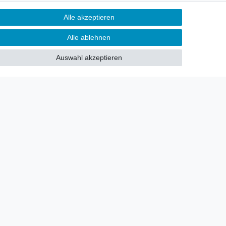
Newsletter
Alle akzeptieren
Sie möchten über neu eingetroffene
Alle ablehnen
Lagerware oder Neuheiten
allgemein informiert werden?
Auswahl akzeptieren
Dann melden Sie sich doch für
unseren Newsletter an.
Den Link finden Sie nachfolgend:
Newsletteranmeldung
!
akt