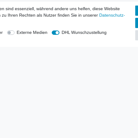
tionen
Wir versenden mit
en sind essenziell, während andere uns helfen, diese Website
erbund - rechtssicher verkaufen
 zu Ihren Rechten als Nutzer finden Sie in unserer
Daten­schutz­
kt-Kataloge
en
uns
er
Externe Medien
DHL Wunschzustellung
lsvertreter
anten
blicher Ankauf
rrufs­recht
Impressum
Daten­schutz­erklärung
AGB
Kont
gesellschaft mbH.