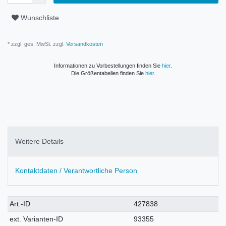
Wunschliste
* zzgl. ges. MwSt. zzgl.
Versandkosten
Informationen zu Vorbestellungen finden Sie
hier
.
Die Größentabellen finden Sie
hier
.
Weitere Details
Kontaktdaten / Verantwortliche Person
Technisches
Wert
Art.-ID
427838
Merkmal
ext. Varianten-ID
93355