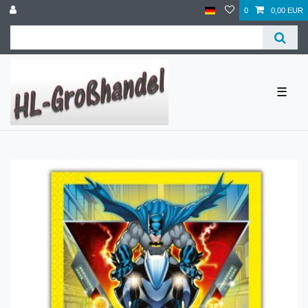
0
0,00 EUR
☰