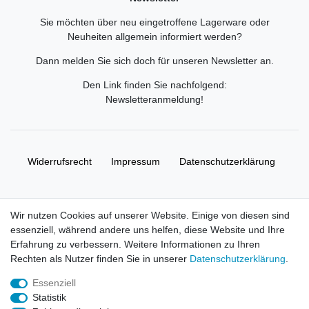
Sie möchten über neu eingetroffene Lagerware oder
Neuheiten allgemein informiert werden?
Dann melden Sie sich doch für unseren Newsletter an.
Den Link finden Sie nachfolgend:
Newsletteranmeldung
!
Widerrufs­recht
Impressum
Daten­schutz­erklärung
AGB
Kontakt
Wir nutzen Cookies auf unserer Website. Einige von diesen sind
essenziell, während andere uns helfen, diese Website und Ihre
© Copyright 2026 | Alle Rechte vorbehalten. HL-
Erfahrung zu verbessern. Weitere Informationen zu Ihren
Handelsgesellschaft mbH.
Rechten als Nutzer finden Sie in unserer
Daten­schutz­erklärung
.
Essenziell
Alle Markennamen, Warenzeichen sowie sämtliche Produktbilder
Statistik
und Beschreibungen sind Eigentum Ihrer rechtmäßigen