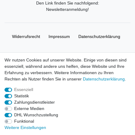
Den Link finden Sie nachfolgend:
Newsletteranmeldung
!
Widerrufs­recht
Impressum
Daten­schutz­erklärung
AGB
Kontakt
Wir nutzen Cookies auf unserer Website. Einige von diesen sind
essenziell, während andere uns helfen, diese Website und Ihre
© Copyright 2026 | Alle Rechte vorbehalten. HL-
Erfahrung zu verbessern. Weitere Informationen zu Ihren
Handelsgesellschaft mbH.
Rechten als Nutzer finden Sie in unserer
Daten­schutz­erklärung
.
Essenziell
Alle Markennamen, Warenzeichen sowie sämtliche Produktbilder
Statistik
und Beschreibungen sind Eigentum Ihrer rechtmäßigen
Zahlungsdienstleister
Eigentümer und dienen hier nur der Beschreibung.
Externe Medien
DHL Wunschzustellung
Preise nur für registrierte Händler, ansonsten zeigt der Shop 0,00
Funktional
€
Weitere Einstellungen