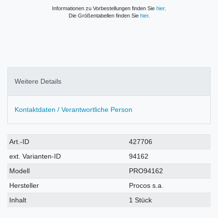
Informationen zu Vorbestellungen finden Sie
hier
.
Die Größentabellen finden Sie
hier
.
Weitere Details
Kontaktdaten / Verantwortliche Person
Technisches
Wert
Art.-ID
427706
Merkmal
ext. Varianten-ID
94162
Modell
PRO94162
Hersteller
Procos s.a.
Inhalt
1 Stück