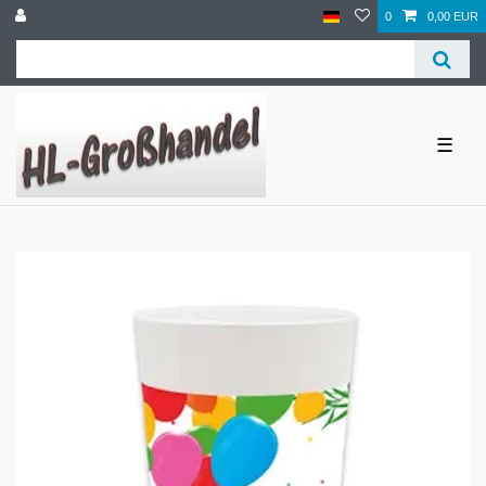
0
0,00 EUR
☰