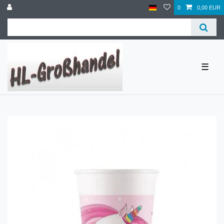
0
0,00 EUR
☰