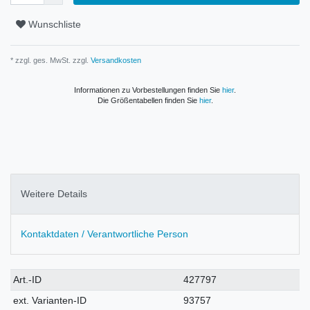
Wunschliste
* zzgl. ges. MwSt. zzgl.
Versandkosten
Informationen zu Vorbestellungen finden Sie
hier
.
Die Größentabellen finden Sie
hier
.
Weitere Details
Kontaktdaten / Verantwortliche Person
Technisches
Wert
Art.-ID
427797
Merkmal
ext. Varianten-ID
93757