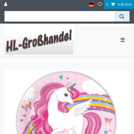
0
0,00 EUR
☰