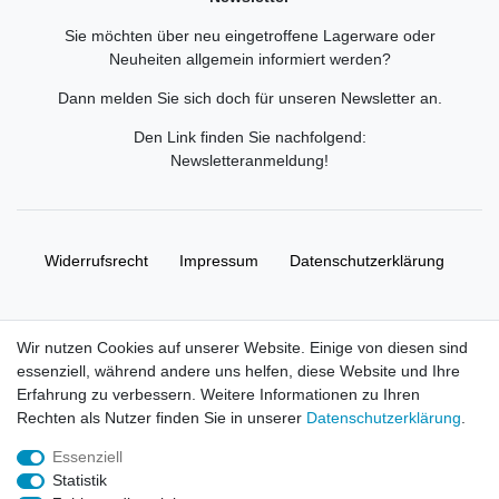
Sie möchten über neu eingetroffene Lagerware oder
Neuheiten allgemein informiert werden?
Dann melden Sie sich doch für unseren Newsletter an.
Den Link finden Sie nachfolgend:
Newsletteranmeldung
!
Widerrufs­recht
Impressum
Daten­schutz­erklärung
AGB
Kontakt
Wir nutzen Cookies auf unserer Website. Einige von diesen sind
essenziell, während andere uns helfen, diese Website und Ihre
© Copyright 2026 | Alle Rechte vorbehalten. HL-
Erfahrung zu verbessern. Weitere Informationen zu Ihren
Handelsgesellschaft mbH.
Rechten als Nutzer finden Sie in unserer
Daten­schutz­erklärung
.
Essenziell
Alle Markennamen, Warenzeichen sowie sämtliche Produktbilder
Statistik
und Beschreibungen sind Eigentum Ihrer rechtmäßigen