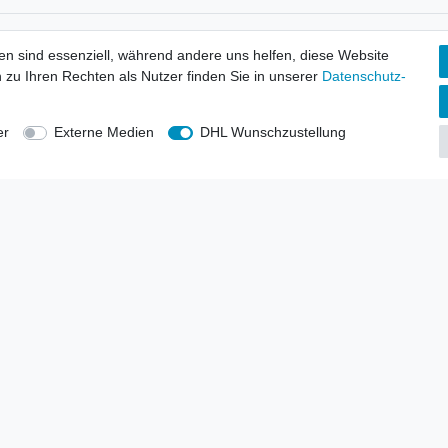
tionen
Wir versenden mit
en sind essenziell, während andere uns helfen, diese Website
erbund - rechtssicher verkaufen
 zu Ihren Rechten als Nutzer finden Sie in unserer
Daten­schutz­
kt-Kataloge
en
uns
er
Externe Medien
DHL Wunschzustellung
lsvertreter
anten
blicher Ankauf
rrufs­recht
Impressum
Daten­schutz­erklärung
AGB
Kont
gesellschaft mbH.