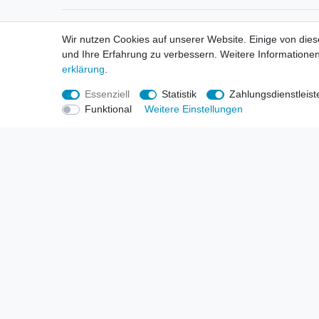
Informationen
Informa
Wir nutzen Cookies auf unserer Website. Einige von dies
Neukunden / New Accounts
Händl
und Ihre Erfahrung zu verbessern. Weitere Informationen
Zahlung
Produ
erklärung
.
Versandkosten
Mess
Entsorgungs- & Umweltbestimmungen
Über 
Essenziell
Statistik
Zahlungsdienstleist
Größentabellen
Hande
Funktional
Weitere Einstellungen
Kauf mit Rückgaberecht
Liefer
Unser Dropshipping Angebot
Gewer
Vorbestellungen Erklärung
Wide
© Copyright 2026 | Alle Rechte vorbehalten. HL-Handels