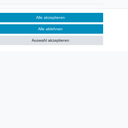
Newsletter
Alle akzeptieren
Sie möchten über neu eingetroffene
Alle ablehnen
Lagerware oder Neuheiten
allgemein informiert werden?
Auswahl akzeptieren
Dann melden Sie sich doch für
unseren Newsletter an.
Den Link finden Sie nachfolgend:
Newsletteranmeldung
!
akt