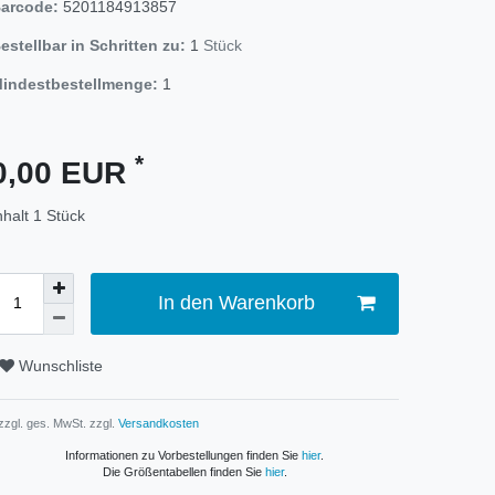
arcode:
5201184913857
estellbar in Schritten zu:
1
Stück
indestbestellmenge:
1
*
0,00 EUR
nhalt
1
Stück
In den Warenkorb
Wunschliste
 zzgl. ges. MwSt. zzgl.
Versandkosten
Informationen zu Vorbestellungen finden Sie
hier
.
Die Größentabellen finden Sie
hier
.