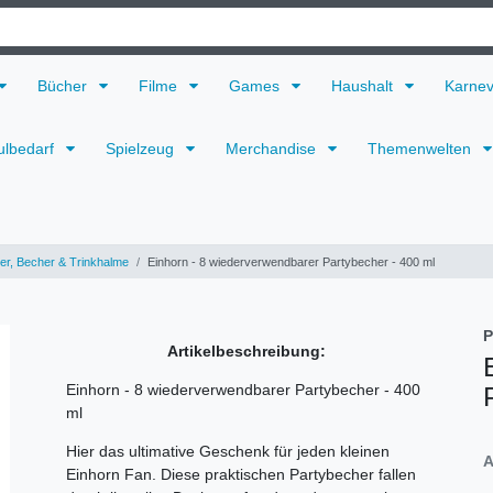
Bücher
Filme
Games
Haushalt
Karne
ulbedarf
Spielzeug
Merchandise
Themenwelten
ler, Becher & Trinkhalme
Einhorn - 8 wiederverwendbarer Partybecher - 400 ml
P
Artikelbeschreibung:
Einhorn - 8 wiederverwendbarer Partybecher - 400
ml
Hier das ultimative Geschenk für jeden kleinen
A
Einhorn Fan. Diese praktischen Partybecher fallen