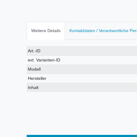
Weitere Details
Kontaktdaten / Verantwortliche Pe
Technisches
Wert
Art.-ID
Merkmal
ext. Varianten-ID
Modell
Hersteller
Inhalt