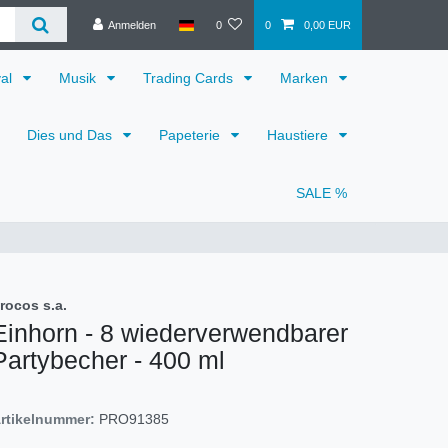
Anmelden
0
0
0,00 EUR
val
Musik
Trading Cards
Marken
Dies und Das
Papeterie
Haustiere
SALE %
rocos s.a.
Einhorn - 8 wiederverwendbarer
Partybecher - 400 ml
rtikelnummer:
PRO91385