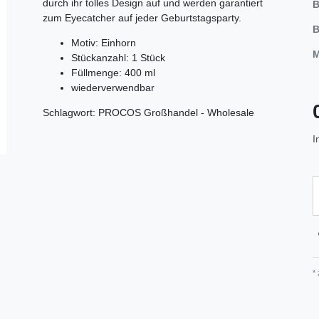
durch ihr tolles Design auf und werden garantiert
B
zum Eyecatcher auf jeder Geburtstagsparty.
B
Motiv: Einhorn
M
Stückanzahl: 1 Stück
Füllmenge: 400 ml
wiederverwendbar
Schlagwort: PROCOS Großhandel - Wholesale
I
*