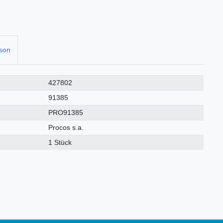
rson
427802
91385
PRO91385
Procos s.a.
1 Stück