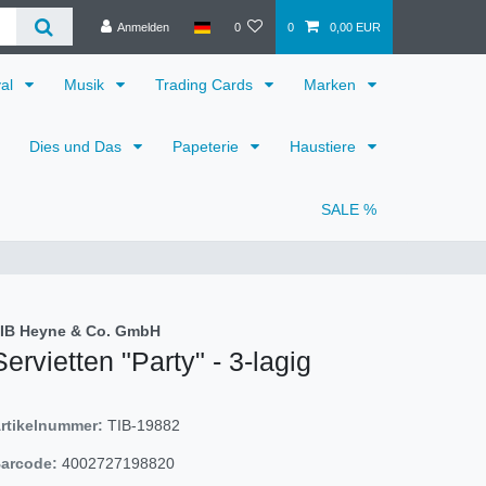
Anmelden
0
0
0,00 EUR
val
Musik
Trading Cards
Marken
Dies und Das
Papeterie
Haustiere
SALE %
IB Heyne & Co. GmbH
Servietten "Party" - 3-lagig
rtikelnummer:
TIB-19882
arcode:
4002727198820