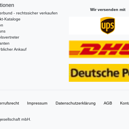
tionen
Wir versenden mit
erbund - rechtssicher verkaufen
kt-Kataloge
en
uns
lsvertreter
anten
blicher Ankauf
rrufs­recht
Impressum
Daten­schutz­erklärung
AGB
Kont
gesellschaft mbH.