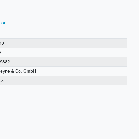
rson
40
2
19882
Heyne & Co. GmbH
ck