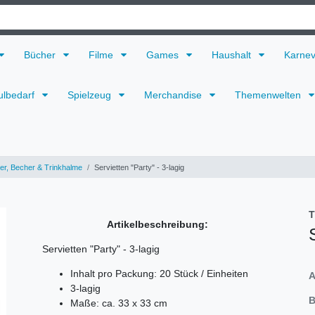
Bücher
Filme
Games
Haushalt
Karne
ulbedarf
Spielzeug
Merchandise
Themenwelten
ler, Becher & Trinkhalme
Servietten "Party" - 3-lagig
T
Artikelbeschreibung:
Servietten "Party" - 3-lagig
Inhalt pro Packung: 20 Stück / Einheiten
A
3-lagig
B
Maße: ca. 33 x 33 cm