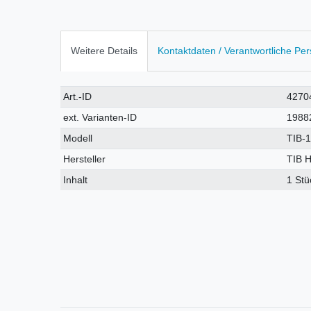
Weitere Details
Kontaktdaten / Verantwortliche Pe
Technisches
Wert
Art.-ID
4270
Merkmal
ext. Varianten-ID
1988
Modell
TIB-
Hersteller
TIB 
Inhalt
1 Stü