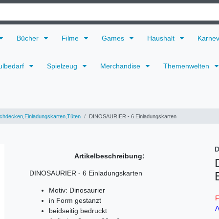
Bücher
Filme
Games
Haushalt
Karne
ulbedarf
Spielzeug
Merchandise
Themenwelten
chdecken,Einladungskarten,Tüten
DINOSAURIER - 6 Einladungskarten
D
Artikelbeschreibung:
DINOSAURIER - 6 Einladungskarten
Motiv: Dinosaurier
F
in Form gestanzt
A
beidseitig bedruckt