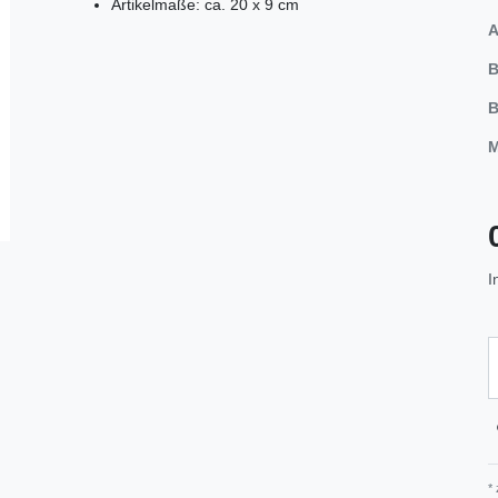
Artikelmaße: ca. 20 x 9 cm
A
B
B
M
I
*