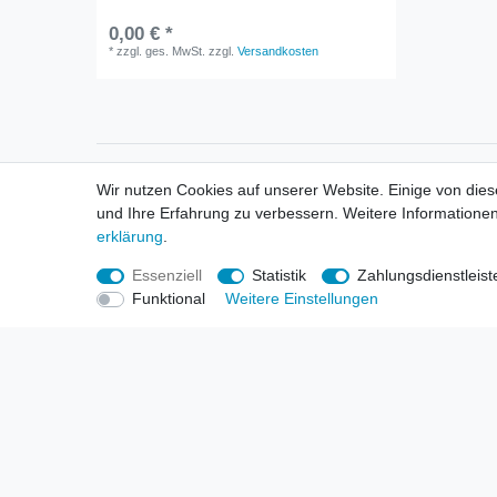
0,00 € *
*
zzgl. ges. MwSt.
zzgl.
Versandkosten
Informationen
Informa
Wir nutzen Cookies auf unserer Website. Einige von dies
Neukunden / New Accounts
Händl
und Ihre Erfahrung zu verbessern. Weitere Informationen
Zahlung
Produ
erklärung
.
Versandkosten
Mess
Entsorgungs- & Umweltbestimmungen
Über 
Essenziell
Statistik
Zahlungsdienstleist
Größentabellen
Hande
Funktional
Weitere Einstellungen
Kauf mit Rückgaberecht
Liefer
Unser Dropshipping Angebot
Gewer
Vorbestellungen Erklärung