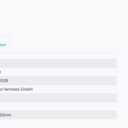
rson
8
E028
t Vertriebs GmbH
×10mm