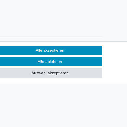
Newsletter
Alle akzeptieren
Sie möchten über neu eingetroffene
Alle ablehnen
Lagerware oder Neuheiten
allgemein informiert werden?
Auswahl akzeptieren
Dann melden Sie sich doch für
unseren Newsletter an.
Den Link finden Sie nachfolgend:
Newsletteranmeldung
!