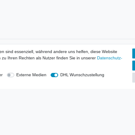
tionen
Wir versenden mit
en sind essenziell, während andere uns helfen, diese Website
erbund - rechtssicher verkaufen
 zu Ihren Rechten als Nutzer finden Sie in unserer
Daten­schutz­
kt-Kataloge
en
uns
er
Externe Medien
DHL Wunschzustellung
lsvertreter
anten
blicher Ankauf