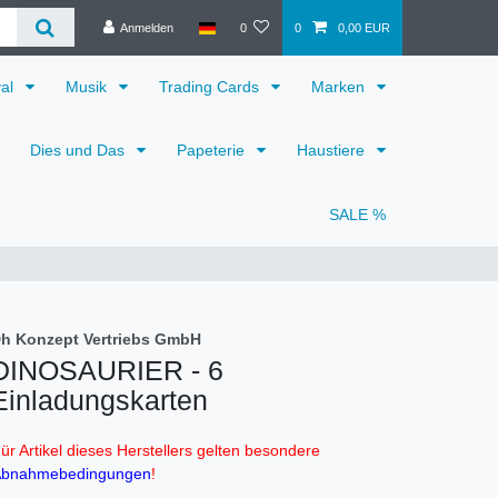
Anmelden
0
0
0,00 EUR
val
Musik
Trading Cards
Marken
Dies und Das
Papeterie
Haustiere
SALE %
h Konzept Vertriebs GmbH
DINOSAURIER - 6
Einladungskarten
ür Artikel dieses Herstellers gelten besondere
bnahmebedingungen
!