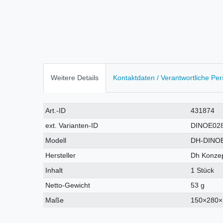
Weitere Details
Kontaktdaten / Verantwortliche Pe
Technisches
Wert
Art.-ID
431874
Merkmal
ext. Varianten-ID
DINOE02
Modell
DH-DINO
Hersteller
Dh Konzep
Inhalt
1 Stück
Netto-Gewicht
53 g
Maße
150×280