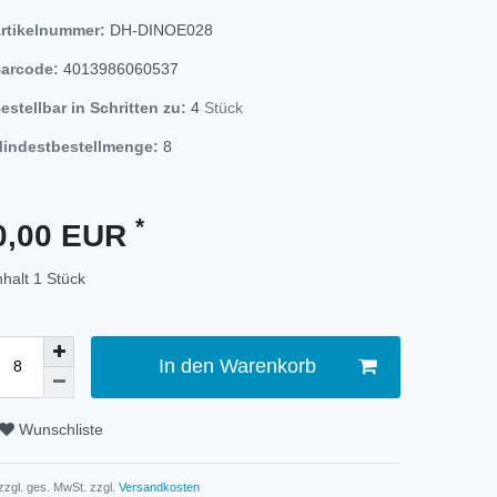
rtikelnummer:
DH-DINOE028
arcode:
4013986060537
estellbar in Schritten zu:
4
Stück
indestbestellmenge:
8
*
0,00 EUR
nhalt
1
Stück
In den Warenkorb
Wunschliste
 zzgl. ges. MwSt. zzgl.
Versandkosten