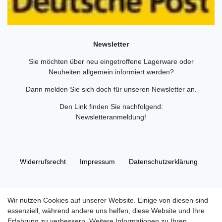
Newsletter
Sie möchten über neu eingetroffene Lagerware oder
Neuheiten allgemein informiert werden?
Dann melden Sie sich doch für unseren Newsletter an.
Den Link finden Sie nachfolgend:
Newsletteranmeldung
!
Widerrufs­recht
Impressum
Daten­schutz­erklärung
AGB
Kontakt
Wir nutzen Cookies auf unserer Website. Einige von diesen sind
essenziell, während andere uns helfen, diese Website und Ihre
© Copyright 2026 | Alle Rechte vorbehalten. HL-
Erfahrung zu verbessern. Weitere Informationen zu Ihren