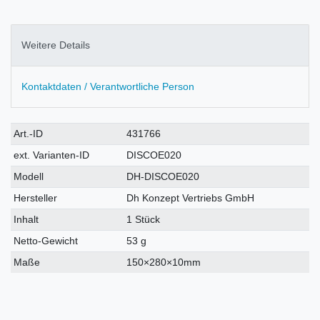
Weitere Details
Kontaktdaten / Verantwortliche Person
Technisches
Wert
Art.-ID
431766
Merkmal
ext. Varianten-ID
DISCOE020
Modell
DH-DISCOE020
Hersteller
Dh Konzept Vertriebs GmbH
Inhalt
1 Stück
Netto-Gewicht
53 g
Maße
150×280×10mm