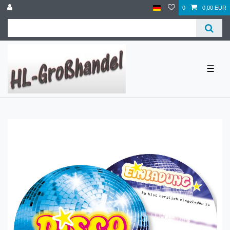
0
0,00 EUR
☰