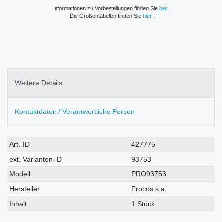
Informationen zu Vorbestellungen finden Sie
hier
.
Die Größentabellen finden Sie
hier
.
Weitere Details
Kontaktdaten / Verantwortliche Person
Technisches
Wert
Art.-ID
427775
Merkmal
ext. Varianten-ID
93753
Modell
PRO93753
Hersteller
Procos s.a.
Inhalt
1 Stück