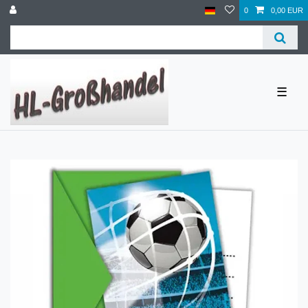
0
0,00 EUR
☰